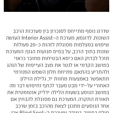
שדרוג נוסף מתייחס לסנכרון בין מערכות הרכב
השונות. לדוגמא, מערכת ה-Interior Assist העושה
שימוש במצלמות מסוגלת לזהות כ-20 פעולות
שונות בתוך הרכב, על בסיס תנועות הגוף. המערכת
תוכל לבדוק האם כיסא הבטיחות מחובר כראוי
במושב הקדמי או לנטר את מצב העייפות של הנהג
ולהתריע בהתאם. פתיחת חלון השמש הפנורמי
תתאפשר באמצעות מחוות יד, גלילת הוילון
האחורי על-ידי מבט מעבר לכתף וחיפוש דבר מה
במושב הנוסע בשעות הלילה ידליק אוטומטית את
תאורת התקרה. המערכת גם מסוגלת להבחין אם
אחד הנוסעים מתכנן לצאת מהרכב בזמן שרכב
חולף בסמוך. במידה ומערכת ה-Blind Spot אכן