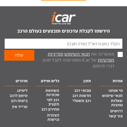
הירשמו לקבלת עדכונים ומבצעים בעולם הרכב
מאשר/ת את
תנאי השימוש
ומדיניות
הפרטיות
של iCar ומסכים/ה לקבל מכם
דברי פרסום.
אודות
תוכן
כלים ומידע
מדורים
מי אנחנו
מבחני רכב
השוואת
ליסינג
מכוניות
תנאי שימוש
חדשות רכב
מימון לרכב
רכב לפי
שאלות
רכב חשמלי
ביטוח רכב
תקציב
נפוצות
טרייד אין
מחירון רכב
דרושים
הצהרת
צור קשר
נגישות