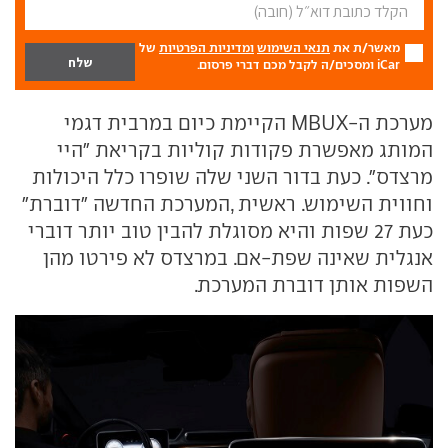
מאשר/ת את
תנאי השימוש
ומדיניות הפרטיות
של
iCar ומסכים/ה לקבל מכם דברי פרסום.
מערכת ה-MBUX הקיימת כיום במרבית דגמי
המותג מאפשרת פקודות קוליות בקריאת "היי
מרצדס". כעת בדור השני שלה שופרו כלל היכולות
וחווית השימוש. ראשית ,המערכת החדשה "דוברת"
כעת 27 שפות והיא מסוגלת להבין טוב יותר דוברי
אנגלית שאינה שפת-אם. במרצדס לא פירטו מהן
השפות אותן דוברת המערכת.