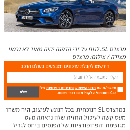
מרצדס SL. לנוח על זרי הדפנה יהיה מאוד לא גרמני
מצידה / צילום: מרצדס
הירשמו לקבלת עדכונים ומבצעים בעולם הרכב
מאשר/ת את
תנאי השימוש
ומדיניות הפרטיות
של
iCar ומסכים/ה לקבל מכם דברי פרסום.
במרצדס SL הנוכחית, בכל הנוגע לעיצוב, היה משהו
מעט קשה לעיכול. החזית שלה נראתה מעט
מגושמת והפרופורציות של הפנסים ביחס לגריל