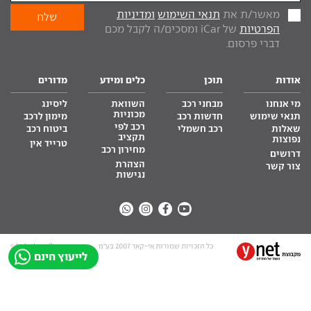
מאשר/ת את
תנאי השימוש
ומדיניות
הפרטיות
של iCar ומסכים/ה לקבל מכם
דברי פרסום.
אודות
תוכן
כלים ומידע
מדורים
מי אנחנו
מבחני רכב
השוואת
ליסינג
מכוניות
תנאי שימוש
חדשות רכב
מימון לרכב
רכב לפי
שאלות
רכב חשמלי
ביטוח רכב
תקציב
נפוצות
טרייד אין
מחירון רכב
דרושים
הצהרת
צור קשר
נגישות
כל הזכויות שמורות אי-קאר 2007 בע”מ
site by tq.soft
לייעוץ חינם