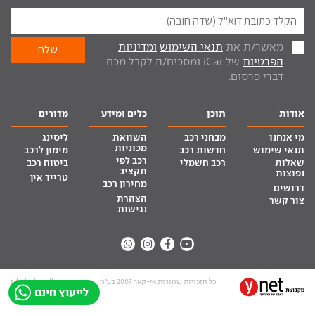
מאשר/ת את
תנאי השימוש
ומדיניות
הפרטיות
של iCar ומסכים/ה לקבל מכם
דברי פרסום.
אודות
תוכן
כלים ומידע
מדורים
מי אנחנו
מבחני רכב
השוואת
ליסינג
מכוניות
תנאי שימוש
חדשות רכב
מימון לרכב
רכב לפי
שאלות
רכב חשמלי
ביטוח רכב
תקציב
נפוצות
טרייד אין
מחירון רכב
דרושים
הצהרת
צור קשר
נגישות
כל הזכויות שמורות אי-קאר 2007 בע”מ
site by tq.soft
לייעוץ חינם