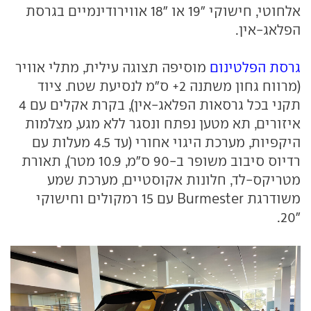
אלחוטי, חישוקי "19 או "18 אווירודינמיים בגרסת
הפלאג-אין.
גרסת הפלטינום
מוסיפה תצוגה עילית, מתלי אוויר
(מרווח גחון משתנה 2+ ס"מ לנסיעת שטח. ציוד
תקני בכל גרסאות הפלאג-אין), בקרת אקלים עם 4
איזורים, תא מטען נפתח ונסגר ללא מגע, מצלמות
היקפיות, מערכת היגוי אחורי (עד 4.5 מעלות עם
רדיוס סיבוב משופר ב-90 ס"מ, 10.9 מטר), תאורת
מטריקס-לד, חלונות אקוסטיים, מערכת שמע
משודרגת Burmester עם 15 רמקולים וחישוקי
"20.