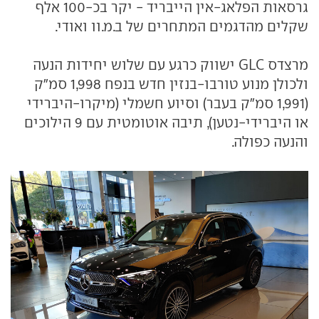
גרסאות הפלאג-אין הייבריד - יקר בכ-100 אלף
שקלים מהדגמים המתחרים של ב.מ.וו ואודי.
מרצדס GLC ישווק כרגע עם שלוש יחידות הנעה
ולכולן מנוע טורבו-בנזין חדש בנפח 1,998 סמ"ק
(1,991 סמ"ק בעבר) וסיוע חשמלי (מיקרו-היברידי
או היברידי-נטען), תיבה אוטומטית עם 9 הילוכים
והנעה כפולה.