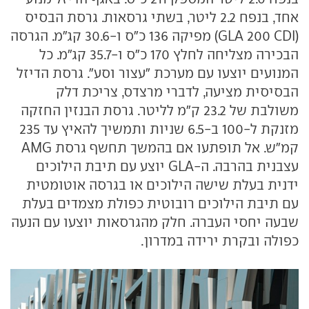
אחד, בנפח 2.2 ליטר, בשתי גרסאות. גרסת הבסיס
(GLA 200 CDI) מפיקה 136 כ"ס ו-30.6 קג"מ. הגרסה
הבכירה מצליחה לחלץ 170 כ"ס ו-35.7 קג"מ. כל
המנועים יוצעו עם מערכת "עצור וסע". גרסת הדיזל
הבסיסית מציעה, לדברי מרצדס, צריכת דלק
משולבת של 23.2 ק"מ לליטר. גרסת הבנזין החזקה
מזנקת ל-100 ב-6.5 שניות ותמשיך להאיץ עד 235
קמ"ש. אל תופתעו אם בהמשך תחשף גרסת AMG
עצבנית בהרבה. ה-GLA יוצע עם תיבת הילוכים
ידנית בעלת שישה הילוכים או בגרסה אוטומטית
עם תיבת הילוכים רובוטית כפולת מצמדים בעלת
שבעה יחסי העברה. חלק מהגרסאות יוצעו עם הנעה
כפולה ובקרת ירידה במדרון.