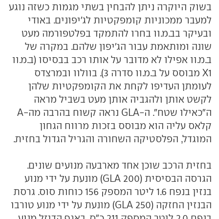
בשוק היוקרה ניתן להבחין בשתי מגמות כשזה נוגע
למעבר ממכוניות קומפקטיות לג'יפונים. באודי
ובעיקר בב.מ.וו בחרו להתמקד בפלטפורמה מעט
שונה ומותאמת עבור הג'יפון שלהם. במקרה של
ב.מ.וו אפילו לא מדובר על אותו רכב בבסיסו (ב.מ.וו
X1 מבוסס על ב.מ.וו סדרה 3). בוולוו ובמרצדס
לעומתן העדיפו לקחת את הקומפקטיות שלהן
לקשט אותן ולהגביה אותן מעט בשביל מראה
ה"כאילו שטח". ה-GLA נראה קשוח בהרבה מה-A
קלאס עליה הוא מבוסס בזכות מרווח הגחון
המוגדל, הפלסטיקה השחורה והגריל הגדול בחזית.
בחזית הרכב שוכן אחד מארבעה מנועים שונים.
הגרסה הבסיסית (GLA 200) מונעת על ידי מנוע
בנזין בנפח 1.6 ליטר המספק 156 כוחות סוס. גרסת
הבנזין החזקה (GLA 250) מונעת על ידי מנוע טורבו
בנפח 2.0 ליטר המספק 211 כ"ס. באגף הדיזל מנוע