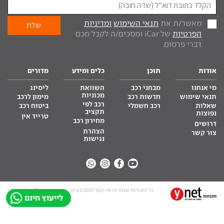
מאשר/ת את
תנאי השימוש
ומדיניות
הפרטיות
של iCar ומסכים/ה לקבל מכם
דברי פרסום.
אודות
תוכן
כלים ומידע
מדורים
מי אנחנו
מבחני רכב
השוואת
ליסינג
מכוניות
תנאי שימוש
חדשות רכב
מימון לרכב
רכב לפי
שאלות
רכב חשמלי
ביטוח רכב
תקציב
נפוצות
טרייד אין
מחירון רכב
דרושים
הצהרת
צור קשר
נגישות
כל הזכויות שמורות אי-קאר 2007 בע”מ
site by tq.soft
לייעוץ חינם