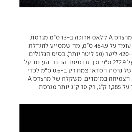
גרסת הסדאן של מרצדס A קלאס ארוכה ב-13 ס"מ מגרסת
ההאצ'בק ואורכה עומד על 454.9 ס"מ, מה שמסייע להגדלת
נפח תא המטען ל-420 ליטר (50 ליטר יותר). בסיס הגלגלים
נותר זהה ועומד על 272.9 ס"מ וכך גם מימד הרוחב העומד על
179.6 ס"מ. גובהה של גרסת הסדאן צמח רק ב-0.6 ס"מ לכדי
144.6 ס"מ. למרות הצמיחה במימדים, משקלה של מרצדס A
קלאס סדאן עומד על 1,385 ק"ג, רק 10 ק"ג יותר מגרסת