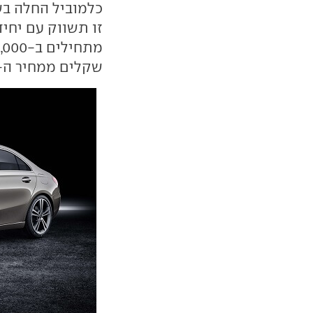
כלמוביל החלה בש
זו תשווק עם יחי
שקלים ממחיר ה-A קלאס בגרסת ההאצ'בק