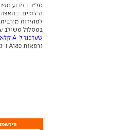
במסלול משולב עומדת על כ-8.8
שערכנו ל-A קלאס האצ'בק
גרסאות A180 ו-A250 יגיעו בפברואר 2019.
הירשמו 