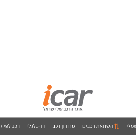
מלי
השוואת רכבים
מחירון רכב
דו-גלגלי
רכב לפי ק