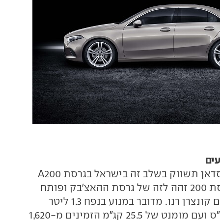
עים
מרצדס A קלאס סדאן תשווק בשלב זה בישראל בגרסת A200
בלבד. המנוע בגרסת 200 זהה לזה של גרסת ההאצ'בק ופותח
בשיתוף פעולה עם קונצרן רנו. מדובר במנוע בנפח 1.3 ליטר
בהספק של 163 כ"ס ועם מומנט של 25.5 קג"מ הזמינים מ-1,620