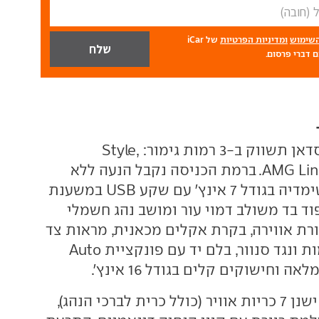
השימוש
ומדיניות הפרטיות
של iCar
 דברי פרסום.
מרצדס A קלאס סדאן תשווק ב-3 רמות גימור: Style,
Progressive ו-AMG Line. ברמת הכניסה נקבל הנעה ללא
מפתח, מסך מולטימדיה בגודל 7 אינץ' עם שקע USB במשענת
וד בד משולב דמוי עור ומושב נהג חשמלי
ורת אווירה, בקרת אקלים מכאנית, מראות צד
חשמליות מחוממות ונגד סנוור, בלם יד עם פונקציית Auto
בתחום הבטיחות ישנן 7 כריות אוויר (כולל כרית לברכי הנהג),