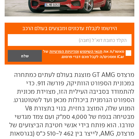
הירשמו לקבלת עדכונים ומבצעים בעולם הרכב
מאשר/ת את
תנאי השימוש
ומדיניות הפרטיות
של
iCar ומסכים/ה לקבל מכם דברי פרסום.
מרצדס GT AMG מוצגת בעולם לעתים כמתחרה
במכונית הספורט הוותיקה, פורשה 911. כדי
להתמודד בסביבה העילית הזו, מצוידת מכונית
הספורט הגרמנית ביכולות מכאן ועד לשטוטגרט.
המנוע שלה, המוצב בחזית, בנוי בתצורת V8
מבטיחה בנפח של 4,000 סמ"ק ועם צמד מגדשי
טורבו. הוא פותח בידי אנשי חטיבת הביצועים של
מרצדס, AMG, לייצר בין 462 ל-510 כ"ס (בגרסאות