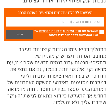
סבכות-ענק ופתחי קירור-אוורור עצומים.
הירשמו לקבלת עדכונים ומבצעים בעולם הרכב
מאשר/ת את
תנאי השימוש
ומדיניות הפרטיות
של
iCar ומסכים/ה לקבל מכם דברי פרסום.
התהליך הביא עימו תגובות קיצוניות בעיקר
מחובבי המותג, ויצר שוק מעניין של
תחליפי-חרטום עבור דגמים חדשים של ב.מ.וו, עם
מראה נקי ואלגנטי יותר. בב.מ.וו, גם אם בחצי פה,
הודו כי יש בעיה ואף הציעו חרטום תחליפי
במקרים מסוימים. באירועי ההשקה האחרונים של
המותג הביעו מספר בכירים חוסר נוחות מהמראה
החדש, אך התעקשו כי הוא מתאים לגישת "העיקר
שידברו עליך, ולא יתעלמו".