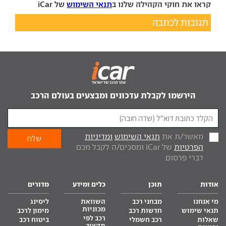
קראו את חוקי הקהילה שלנו ב
תנאי השימוש
של iCar
תגובות לכתבה
הירשמו לקבלת עדכונים ומבצעים בעולם הרכב
מאשר/ת את
תנאי השימוש
ומדיניות
הפרטיות
של iCar ומסכים/ה לקבל מכם
דברי פרסום.
אודות
תוכן
כלים ומידע
מדורים
מי אנחנו
מבחני רכב
השוואת
ליסינג
מכוניות
תנאי שימוש
חדשות רכב
מימון לרכב
רכב לפי
שאלות
רכב חשמלי
ביטוח רכב
תקציב