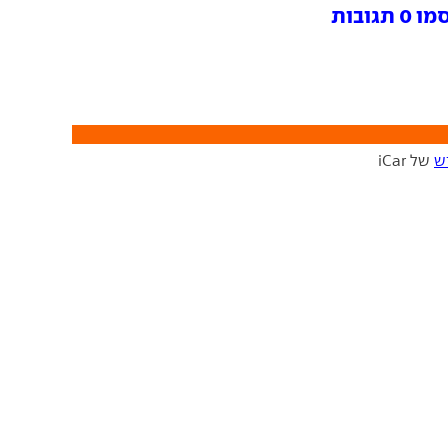
ובות
ש
של iCar