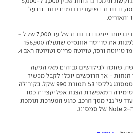
טויוטה יאריס המבוקשת תימכר בהנחות שבין 3,000 ל-5,000
, והנחות בשיעורים דומים ינתנו גם על
 והאוריס.
דגמים גדולים ויקרים יותר יימכרו בהנחות של עד 7,000 שקל -
ובקבוצה זו ניתן למנות את טויוטה אוונסיס שתעלה 156,900
ו טויוטה ורסו, טויוטה פריוס וטויוטה ראב 4.
ה, שזוכה לביקושים גבוהים מאז הגיעה
 הנחות - אך הרוכשים יוכלו לקבל מכשיר
סמארטפון מדגם סמסונג גלקסי S3 תמורת 990 שקל. בקורולה
טימידה המאפשרת הצגת אפליקציות כמו
וק ועוד על גבי מסך הרכב. כרגע המערכת תומכת