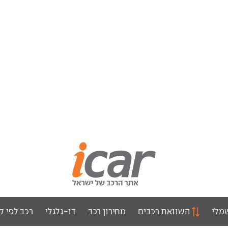
מלי
השוואת רכבים
מחירון רכב
דו-גלגלי
רכב לפי ק