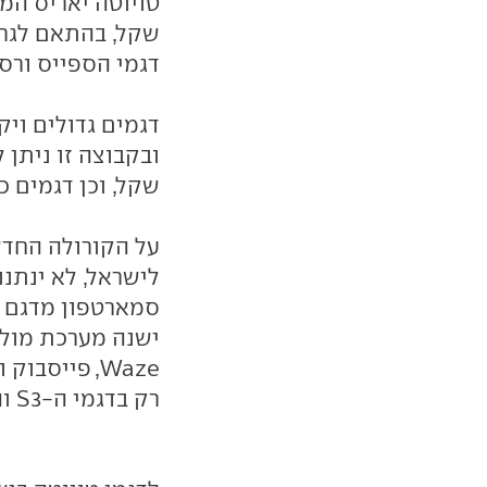
שקל, בהתאם לגרסה
דגמי הספייס ורסו
שקל, וכן דגמים כמ
על הקורולה החדש
לישראל, לא ינתנו
ישנה מערכת מול
Waze, פייסב
רק בדגמי ה-S3 וה-Note 2 של סמסונג.