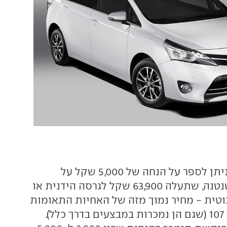
במסגרת המבצע ניתן לספר על הנחה של 5,000 שקל על
טויוטה אייגו הקטנטנה, שתעלה 63,900 שקל לגרסה הידנית או
 לרובוטית - מחיר נמוך מזה של האחיות התאומות
סיטרואן C1 ופיג'ו 107 (שגם הן נמכרות במבצעים בדרך כלל).