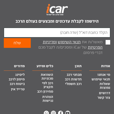
הירשמו לקבלת עדכונים ומבצעים בעולם הרכב
מאשר/ת את
תנאי השימוש
ומדיניות
הפרטיות
של iCar ומסכים/ה לקבל מכם
דברי פרסום.
אודות
תוכן
כלים ומידע
מדורים
מי אנחנו
מבחני רכב
השוואת
ליסינג
מכוניות
תנאי שימוש
חדשות רכב
מימון לרכב
רכב לפי
שאלות
רכב חשמלי
ביטוח רכב
תקציב
נפוצות
טרייד אין
מחירון רכב
דרושים
הצהרת
צור קשר
נגישות