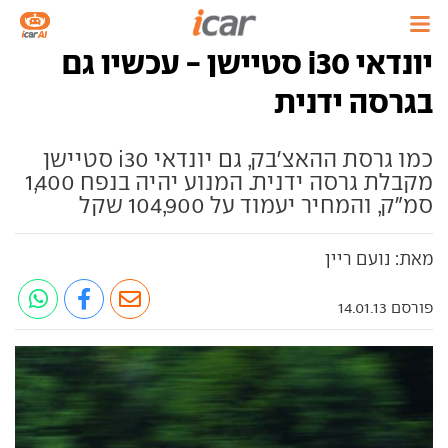
יונדאי i30 סטיישן - עכשיו גם
בגרסה ידנית
כמו גרסת ההאצ'בק, גם יונדאי i30 סטיישן
מקבלת גרסה ידנית. המנוע יהיה בנפח 1,400
סמ"ק, והמחיר יעמוד על 104,900 שקל
מאת: נועם ריין
פורסם 14.01.13