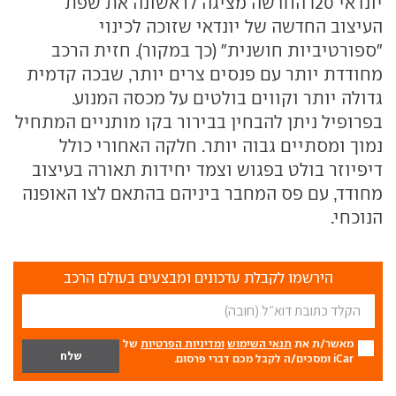
יונדאי i20 החדשה מציגה לראשונה את שפת
העיצוב החדשה של יונדאי שזוכה לכינוי
"ספורטיביות חושנית" (כך במקור). חזית הרכב
מחודדת יותר עם פנסים צרים יותר, שבכה קדמית
גדולה יותר וקווים בולטים על מכסה המנוע.
בפרופיל ניתן להבחין בבירור בקו מותניים המתחיל
נמוך ומסתיים גבוה יותר. חלקה האחורי כולל
דיפיוזר בולט בפגוש וצמד יחידות תאורה בעיצוב
מחודד, עם פס המחבר ביניהם בהתאם לצו האופנה
הנוכחי.
הירשמו לקבלת עדכונים ומבצעים בעולם הרכב
מאשר/ת את
תנאי השימוש
ומדיניות הפרטיות
של
iCar ומסכים/ה לקבל מכם דברי פרסום.