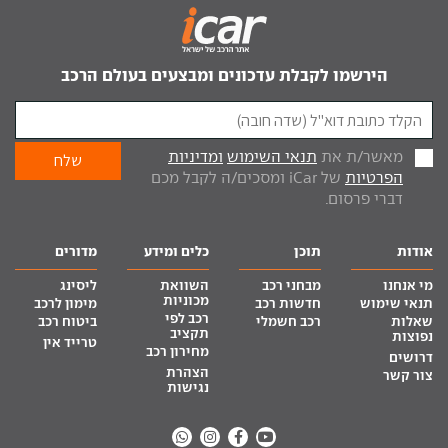
הירשמו לקבלת עדכונים ומבצעים בעולם הרכב
מאשר/ת את
תנאי השימוש
ומדיניות
הפרטיות
של iCar ומסכים/ה לקבל מכם
דברי פרסום.
אודות
תוכן
כלים ומידע
מדורים
מי אנחנו
מבחני רכב
השוואת
ליסינג
מכוניות
תנאי שימוש
חדשות רכב
מימון לרכב
רכב לפי
שאלות
רכב חשמלי
ביטוח רכב
תקציב
נפוצות
טרייד אין
מחירון רכב
דרושים
הצהרת
צור קשר
נגישות