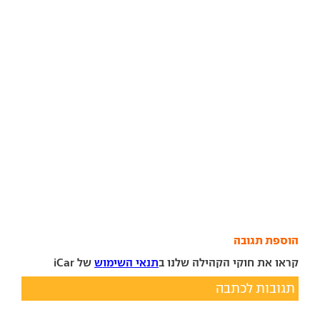
הוספת תגובה
קראו את חוקי הקהילה שלנו ב
תנאי השימוש
של iCar
תגובות לכתבה