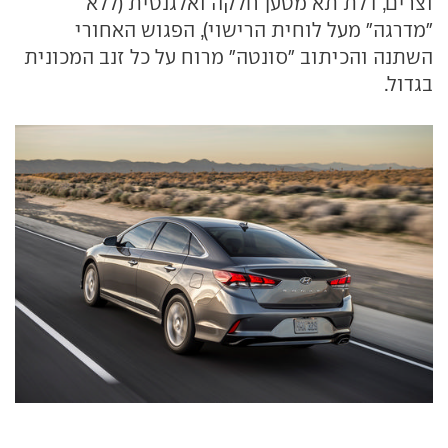
וצרים, דלת תא מטען חלקה ואלגנטית (ללא
"מדרגה" מעל לוחית הרישוי), הפגוש האחורי
השתנה והכיתוב "סונטה" מרוח על כל זנב המכונית
בגדול.