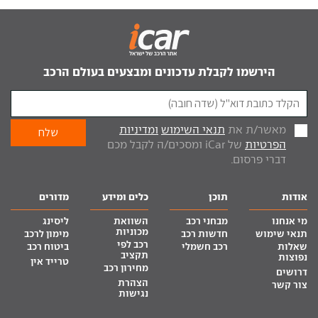
הירשמו לקבלת עדכונים ומבצעים בעולם הרכב
מאשר/ת את
תנאי השימוש
ומדיניות
הפרטיות
של iCar ומסכים/ה לקבל מכם
דברי פרסום.
אודות
תוכן
כלים ומידע
מדורים
מי אנחנו
מבחני רכב
השוואת
ליסינג
מכוניות
תנאי שימוש
חדשות רכב
מימון לרכב
רכב לפי
שאלות
רכב חשמלי
ביטוח רכב
תקציב
נפוצות
טרייד אין
מחירון רכב
דרושים
הצהרת
צור קשר
נגישות