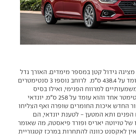
יגה גידול קטן במספר מימדים. האורך גדל
ב-1.5 ס"מ והוא עומד על 438.4 ס"מ. לרוחב נוספו 3 סנטימטרים
שמעותיים למרווח הפנימי, ואילו בסיס
הגלגלים גדל בסנטימטר אחד והוא עומד על 258 ס"מ. יונדאי
דור החדש איכות החומרים שופרה ואף הצליחו
הפנים ותא המטען - לטענת יונדאי, הם
 של טויוטה יאריס ופורד פיאסטה, מה שאומר
ין לאקסנט כוונה להתחרות במרכז קטגוריית