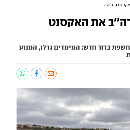
האקסנט החדשה
ה''ב את האקסנט
דאי אקסנט, בשבילכם i25, נחשפת בדור חדש: המימדים גדלו, המנוע
ת