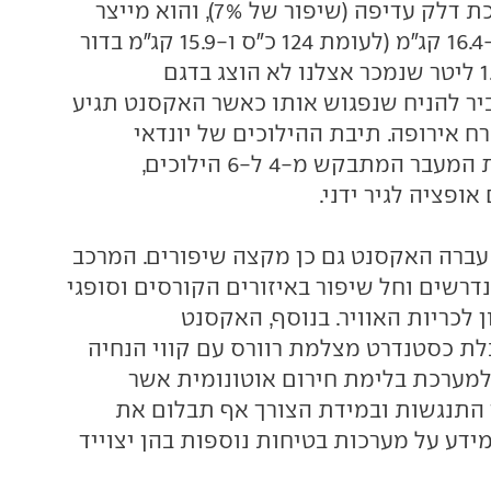
עדכון לטובת צריכת דלק עדיפה (שיפור של 7%), והוא מייצר
מעתה 130 כ"ס ו-16.4 קג"מ (לעומת 124 כ"ס ו-15.9 קג"מ בדור
היוצא). מנוע ה-1.4 ליטר שנמכר אצלנו לא הוצג בדגם
יר להניח שנפגוש אותו כאשר האקסנט תגיע
ח אירופה. תיבת ההילוכים של יונדאי
אקסנט עשתה את המעבר המתבקש מ-4 ל-6 הילוכים,
אופציה לגיר ידני.
ברה האקסנט גם כן מקצה שיפורים. המרכב
דרשים וחל שיפור באיזורים הקורסים וסופגי
ן לכריות האוויר. בנוסף, האקסנט
ת כסטנדרט מצלמת רוורס עם קווי הנחיה
מערכת בלימת חירום אוטונומית אשר
 התנגשות ובמידת הצורך אף תבלום את
ידע על מערכות בטיחות נוספות בהן יצוייד