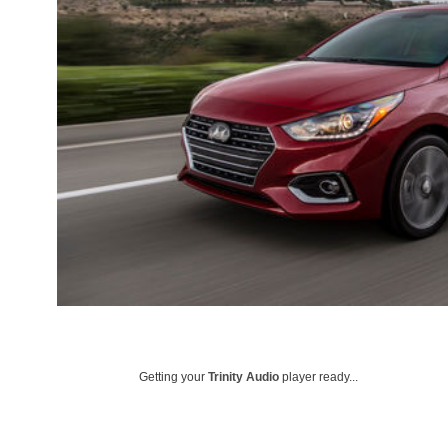
Getting your
Trinity Audio
player ready...