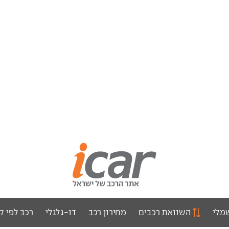
מלי
השוואת רכבים
מחירון רכב
דו-גלגלי
רכב לפי ק