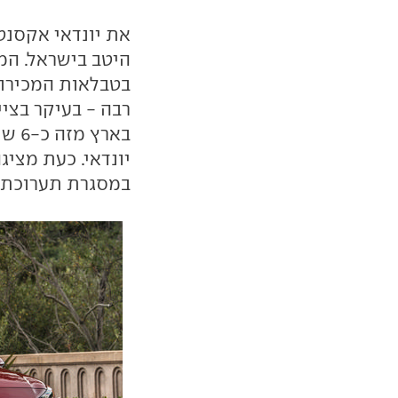
היטב בישראל. המ
בטבלאות המכירו
רבה - בעיקר בציי
בארץ
יונדאי. כעת מציג
במסגרת תערוכתOrange County בקליפורניה, ארה"ב.