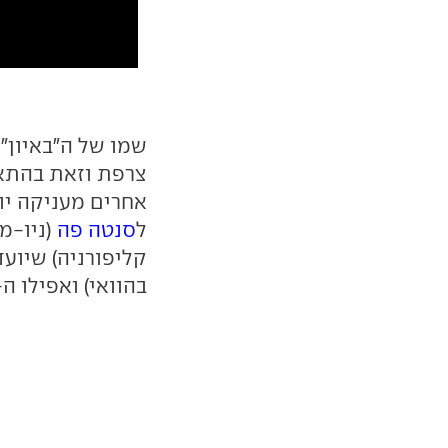
צרפת וזאת בהתאם
אחרים מעניקה יונ
ל
סנטה פה
(ניו-מ
קליפורניה) שיועד
בהוואי) ואפילו ה-NEXO המימני שקרוי על שם עיירה בדנמר