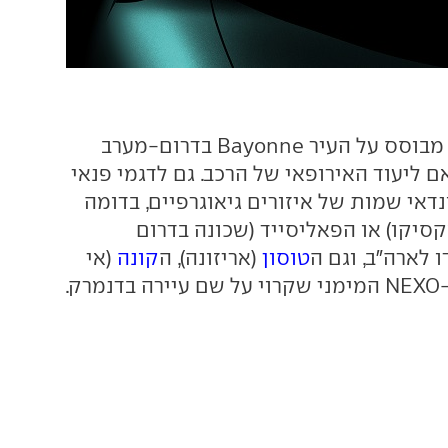
שמו של ה"באיון" מבוסס על העיר Bayonne בדרום-מערב
 ליעוד האירופאי של הרכב. גם לדגמי פנאי
דאי שמות של איזורים גיאוגרפיים, בדומה
קסיקו) או הפאליסייד (שכונה בדרום
ו לארה"ב, וגם ה
טוסון
(אריזונה), ה
קונה
(אי
ק.