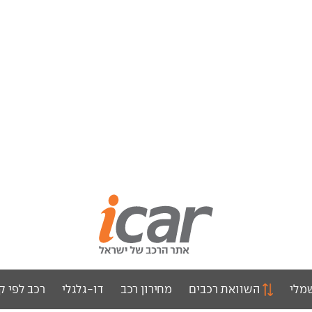
מלי
השוואת רכבים
מחירון רכב
דו-גלגלי
רכב לפי ק