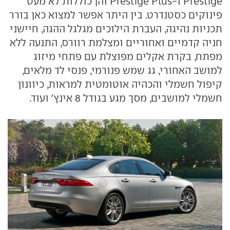
Prestige ו-Prestige Plus והן כוללות לא מעט
פינוקים כסטנדרט. בין היתר אפשר למצוא כאן בורר
תכניות נהיגה, העברת הילוכים מגלגל ההגה, חיישני
חניה קדמיים ואחוריים ומצלמת רוורס, התנעה ללא
מפתח, בקרת אקלים מפוצלת עם פתחי מיזוג
למושב האחורי, גג שמש פנורמי, פנסי לד מלאים,
קיפול חשמלי והכהיה אוטומטית למראות, כיוונון
חשמלי למושבים, מסך מגע בגודל 8 אינץ' ועוד.