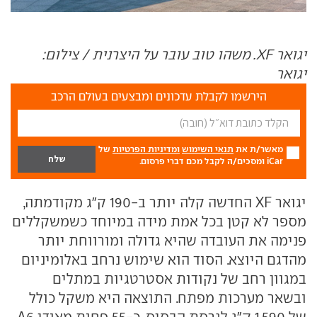
יגואר XF. משהו טוב עובר על היצרנית / צילום:
יגואר
הירשמו לקבלת עדכונים ומבצעים בעולם הרכב
מאשר/ת את
תנאי השימוש
ומדיניות הפרטיות
של
iCar ומסכים/ה לקבל מכם דברי פרסום.
יגואר XF החדשה קלה יותר ב-190 ק"ג מקודמתה,
מספר לא קטן בכל אמת מידה במיוחד כשמשקללים
פנימה את העובדה שהיא גדולה ומורווחת יותר
מהדגם היוצא. הסוד הוא שימוש נרחב באלומיניום
במגוון רחב של נקודות אסטרטגיות במתלים
ובשאר מערכות מפתח. התוצאה היא משקל כולל
של 1,590 ק"ג לגרסת הבסיס, כ-55 פחות מאודי A6