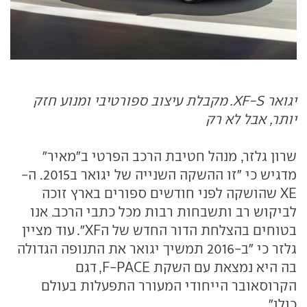
יגואר XF-S. מקבלת עיצוב ספורטיבי ומנוע חזק
יותר, אבל לא רק
שרון גלזר, מנהל חטיבת הרכב הפרטי ב"מאיר"
מדגיש כי "זו ההשקה השנייה של יגואר ב2015. ה-
XE שהושקה לפני חודשים ספורים בארץ זוכה
לביקוש רב ותשבחות רבות מכל כתבי הרכב. אנו
בטוחים בהצלחת הדור החדש של הXF". עוד מציין
גלזר כי "ב-2016 תמשיך יגואר את התנופה הגדולה
בה היא נמצאת עם השקת F-PACE, דגם
הקרוסאובר הייחודי המעורר התפעלות בעולם
כולו".