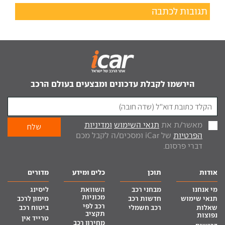
תגובות לכתבה
הירשמו לקבלת עדכונים ומבצעים בעולם הרכב
מאשר/ת את
תנאי השימוש
ומדיניות
הפרטיות
של iCar ומסכים/ה לקבל מכם
דברי פרסום.
אודות
תוכן
כלים ומידע
מדורים
מי אנחנו
מבחני רכב
השוואת
ליסינג
מכוניות
תנאי שימוש
חדשות רכב
מימון לרכב
רכב לפי
שאלות
רכב חשמלי
ביטוח רכב
תקציב
נפוצות
טרייד אין
מחירון רכב