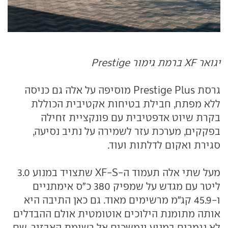
יגואר XF ברמת גימור Prestige
גרסת Prestige Plus מוסיפה על אלה גם כניסה
ללא מפתח, חבילת בטיחות אקטיבית הכוללת
בקרת שיוט אדפטיבית עם פונקציית זחילה
בפקקים, מערכת עזר לשמירה על נתיב נסיעה,
סגירת ואקום לדלתות ועוד.
מעל שתי אלה תעמוד ה-XF-S שתצויד במנוע 3.0
ליטר עם מגדש על שמפיק 380 כ"ס אימתניים
ו-45.9 קג"מ מרשימים מאוד. גם כאן התיבה היא
אותה מתומנת הילוכים אוטומטית אולם ההבדלים
לא נגמרים במנוע ונמשכים אל רשימת האבזור, שם