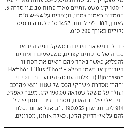
ו-100 ק"ג משמעותיים מאוד פחות מב.מ.וו סדרה 5.
הממדים כאמור צמחו, ועומדים על 495.4 ס"מ
לאורך, 188 ס"מ לרוחב, 145.7 ס"מ לגובה ובסיס
גלגלים באורך 296 ס"מ.
כדי להדגיש את הירידה במשקל, הפיקה יגואר
סברה של סרטונים קצרים, משעשעים וחמודים
להפליא, כאשר באחד מהם רואים את הפת'ור
ביורנסון או בשמו המלא - Hafthór Júlíus "Thor"
Björnsson (בהצלחה עם זה) הידוע יותר בכינוי
"ההר" מסדרת משחקי הכס של HBO יוצא מהרכב
ועולה על משקל שמראה 190.00 ק"ג. מעבר לאפקט
הויזואלי של הר האדם, מסתבר שביורנסון שוקל
914 ליברות, שהן 190.055 ק"ג, אבל אנחנו נסלח
להם על אי-הדיוק הקטן. כאלה אנחנו, מפרגנים.