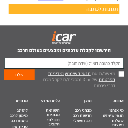
תגובות לכתבה
הירשמו לקבלת עדכונים ומבצעים בעולם הרכב
מאשר/ת את
תנאי השימוש
ומדיניות
הפרטיות
של iCar ומסכים/ה לקבל מכם
דברי פרסום.
אודות
תוכן
כלים ומידע
מדורים
מי אנחנו
מבחני רכב
השוואת
ליסינג
מכוניות
תנאי שימוש
חדשות רכב
מימון לרכב
רכב לפי
שאלות
רכב חשמלי
ביטוח רכב
תקציב
נפוצות
טרייד אין