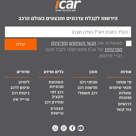
הירשמו לקבלת עדכונים ומבצעים בעולם הרכב
מאשר/ת את
תנאי השימוש
ומדיניות
הפרטיות
של iCar ומסכים/ה לקבל מכם
דברי פרסום.
אודות
תוכן
כלים ומידע
מדורים
מי אנחנו
מבחני רכב
השוואת
ליסינג
מכוניות
תנאי שימוש
חדשות רכב
מימון לרכב
רכב לפי
שאלות
רכב חשמלי
ביטוח רכב
תקציב
נפוצות
טרייד אין
מחירון רכב
דרושים
הצהרת
צור קשר
נגישות