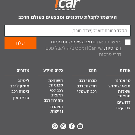
הירשמו לקבלת עדכונים ומבצעים בעולם הרכב
מאשר/ת את
תנאי השימוש
ומדיניות
הפרטיות
של iCar ומסכים/ה לקבל מכם
דברי פרסום.
אודות
תוכן
כלים ומידע
מדורים
מי אנחנו
מבחני רכב
השוואת
ליסינג
מכוניות
תנאי שימוש
חדשות רכב
מימון לרכב
רכב לפי
שאלות
רכב חשמלי
ביטוח רכב
תקציב
נפוצות
טרייד אין
מחירון רכב
דרושים
הצהרת
צור קשר
נגישות