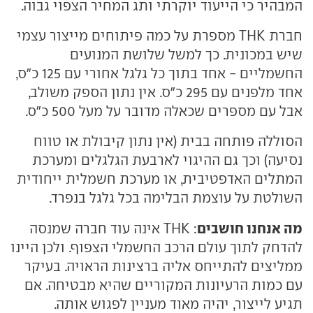
המבהיר כי הייעוד יוקרתי ותג המחיר הצפוי גבוה.
חברת THK מספרת על כמה פיתוחים מייצור עצמי
שיש במכונית. כך למשל שלושת המנועים
החשמליים - אחד בתוך כל גלגל אחורי עם 125 כ"ס,
אחד מלפנים עם 295 כ"ס. אין נתון הספק משולב,
אבל עם מספרים שכאלה מדובר על מעל 500 כ"ס.
הסוללה פותחה בבית (אין נתון קיבולת או טווח
נסיעה) וכך גם ההיגוי לארבעת הגלגלים ומערכת
המתלים האדפטיבית, או מערכת חשמלית ייחודית
השולטת על עוצמת הבלימה בכל גלגל בנפרד.
מה אנחנו חושבים
: THK אינה עוד חברה שמנסה
להדחק לתוך עולם הרכב החשמלי הצפוף. ולכן היינו
ממליצים להתייחס אליה ברצינות הראויה. בעיקר
עם כמות הרעיונות המקוריים שהיא מבטיחה. אם
תגיע לייצור, יהיה מאוד מעניין לפגוש אותה.