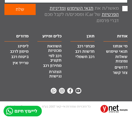
מאשר/ת את
תנאי השימוש
ומדיניות
הפרטיות
של iCar ומסכים/ה לקבל מכם
דברי פרסום.
אודות
תוכן
כלים ומידע
מדורים
מי אנחנו
מבחני רכב
השוואת
ליסינג
מכוניות
תנאי שימוש
חדשות רכב
מימון לרכב
רכב לפי
שאלות
רכב חשמלי
ביטוח רכב
תקציב
נפוצות
טרייד אין
מחירון רכב
דרושים
הצהרת
צור קשר
נגישות
כל הזכויות שמורות אי-קאר 2007 בע”מ
site by tq.soft
לייעוץ חינם