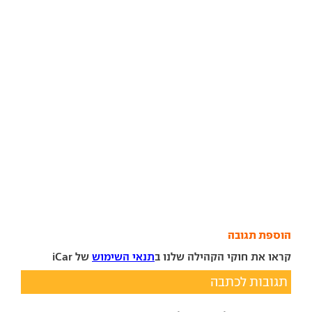
הוספת תגובה
קראו את חוקי הקהילה שלנו ב
תנאי השימוש
של iCar
תגובות לכתבה