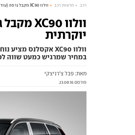
רכב
חדשות רכב
וולוו XC90 מקבל גרסה (עוד יותר) יוקרתית
וולוו XC90
יוקרתית
וולוו XC90 אקסלנס מצ
במחיר שמרגיש כמעט שווה לכ
מאת: פבל צ'רניצקי
פורסם 23.08.16