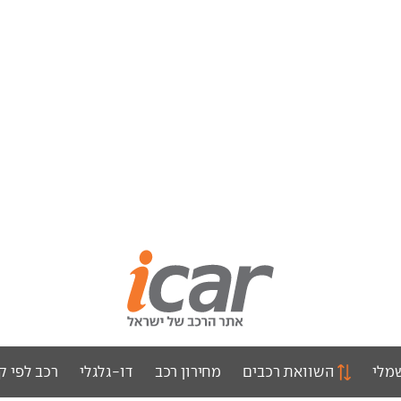
מלי
השוואת רכבים
מחירון רכב
דו-גלגלי
רכב לפי ק