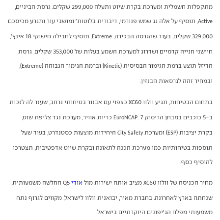
מתקפלות חשמלית ומערכת בקרת שיוט ותעלה 299,000 שקלים. גרסת הביניים,
, תוסיף על אלה גג שמש פנורמי, דיבורית בלוטות' ומושבי עור ותגרע מכיסכם
Active
329,000 שקלים, בעוד שהגרסה הבכירה,
, תוסיף לחבילה חישוקי 18 אינץ',
Extreme
חיישני חנייה קדמיים ושדרוג למערכת השמע בעלות של 353,000 שקלים. גרסת
הדיזל תוצע ברמת הגימור הבסיסית (
) וברמת הגימור הגבוהה (
),
Extreme
Kinetic
ובמחיר זהה לגרסאות הבנזין.
בתחום הבטיחות, תגיע וולוו
60 כצפוי עם אבזור בטיחותי נרחב, שעזר לה לזכות
XC
ב-5 כוכבים במבחן הריסוק
. 7 כריות אוויר, מערכת נגד צליפת שוט,
EuroNCAP
בקרת יציבות (
) ומערכת
היחידות מוצעות כסטנדרט, בעוד שעל
City Safety
ESP
תוספות בטיחותיות כמו מערכת הכנה לתאונה ובקרת שיוט אדפטיבית, תצטרכו
להוסיף כסף.
מחיר הכניסה של וולוו
60 מציב אותה ישירות מול
אודי
5 החלשה משמעותית,
Q
XC
שנחתה בארץ לאחרונה. בחברת מאיר, יבואנית וולוו לישראל, מקווים לגרוף נתח
משמעותי מפלח הג'יפונים היוקרתיים בישראל.