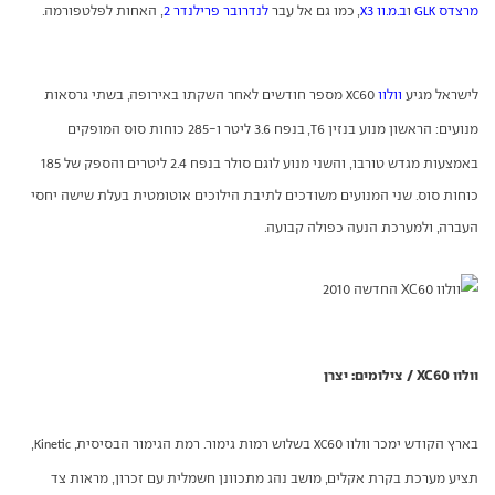
מרצדס
ו
ב.מ.וו
3
, כמו גם אל עבר
לנדרובר פרילנדר 2
, האחות לפלטפורמה.
X
GLK
לישראל מגיע
וולוו
60 מספר חודשים לאחר השקתו באירופה, בשתי גרסאות
XC
מנועים: הראשון מנוע בנזין
6, בנפח 3.6 ליטר ו-285 כוחות סוס המופקים
T
באמצעות מגדש טורבו, והשני מנוע לוגם סולר בנפח 2.4 ליטרים והספק של 185
כוחות סוס. שני המנועים משודכים לתיבת הילוכים אוטומטית בעלת שישה יחסי
העברה, ולמערכת הנעה כפולה קבועה.
וולוו XC60 / צילומים: יצרן
בארץ הקודש ימכר וולוו
60 בשלוש רמות גימור. רמת הגימור הבסיסית,
,
Kinetic
XC
תציע מערכת בקרת אקלים, מושב נהג מתכוונן חשמלית עם זכרון, מראות צד