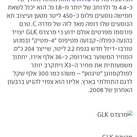
כ-4.4 מ' ולרוחב של יותר מ-1.8 מ'. הוא יכול לשאת
חמישה נוסעים פלוס כ-450 ליטר מטען ועיצוב תא
הנוסעים שלו דומה מאד לזה של סדרה
C
. טרם
פורסמו מפרטים אולם ידוע כי מרצדס GLK יצויד
בהנעה כפולה-קבועה מטיפוס "4-מטיק" ובמנוע
טורבו-דיזל חדש בנפח 2.2 ליטר, שייצר 204 כ"ס.
המחיר המשוער באירופה, כ-36 אלף אירו, יחתוך
משמעותית את מחיר ה-
X3
ויתקרב יותר
לפולקסווגן "טיגואן" – משהו כמו 300 אלף שקל
לדגם התחלתי בארץ. אלינו הוא צפוי להגיע ברבעון
האחרון של 2008.