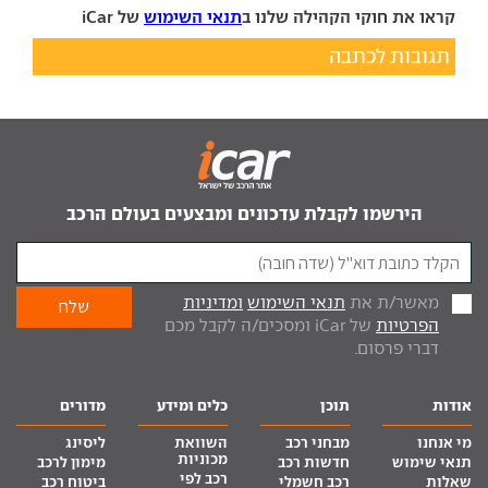
קראו את חוקי הקהילה שלנו ב
תנאי השימוש
של iCar
תגובות לכתבה
הירשמו לקבלת עדכונים ומבצעים בעולם הרכב
מאשר/ת את
תנאי השימוש
ומדיניות
הפרטיות
של iCar ומסכים/ה לקבל מכם
דברי פרסום.
אודות
תוכן
כלים ומידע
מדורים
מי אנחנו
מבחני רכב
השוואת
ליסינג
מכוניות
תנאי שימוש
חדשות רכב
מימון לרכב
רכב לפי
שאלות
רכב חשמלי
ביטוח רכב