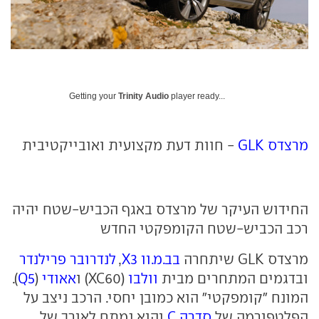
Getting your
Trinity Audio
player ready...
מרצדס GLK
- חוות דעת מקצועית ואובייקטיבית
החידוש העיקר של מרצדס באגף הכביש-שטח יהיה
רכב הכביש-שטח הקומפקטי החדש
מרצדס GLK
שיתחרה
בב.מ.וו
X3
,
לנדרובר פרילנדר
ובדגמים המתחרים מבית
וולבו
(
XC60
) ו
אאודי
(
Q5
).
המונח "קומפקטי" הוא כמובן יחסי. הרכב ניצב על
הפלטפורמה של
סדרה
C
והוא נמתח לאורך של