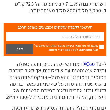
השתדרג גם הוא ב-7 קג"מ ועומד על 72.3 קג"מ
ב-3,000 סל"ד (800 סל"ד מאוחר יותר).
הירשמו לקבלת עדכונים ומבצעים בעולם הרכב
מאשר/ת את
תנאי השימוש
ומדיניות הפרטיות
של
iCar ומסכים/ה לקבל מכם דברי פרסום.
ל-
XC60
T8 המחודש ישנה גם כן הנעה כפולה
ותיבה אוטומטית עם 8 הילוכים, אך לאור תוספת
הסוסים והמומנט, ההאצה ל-100 קמ"ש התקצרה
ב-0.6 שניות ועומדת על 4.9 שניות, כאשר בדומה
לדגמי וולוו אחרים ולאור תפיסת הבטיחות של
היצרנית, המהירות המירבית מוגבלת ל-180 קמ"ש.
גם נתוני הסוללה וטווח הנסיעה השתדרגו וכעת