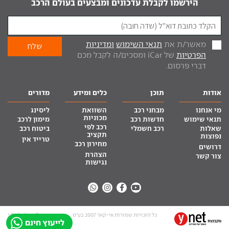
הירשמו לקבלת עדכונים ומבצעים בעולם הרכב
מאשר/ת את
תנאי השימוש
ומדיניות
הפרטיות
של iCar ומסכים/ה לקבל מכם
דברי פרסום.
אודות
תוכן
כלים ומידע
מדורים
מי אנחנו
מבחני רכב
השוואת
ליסינג
מכוניות
תנאי שימוש
חדשות רכב
מימון לרכב
רכב לפי
שאלות
רכב חשמלי
ביטוח רכב
תקציב
נפוצות
טרייד אין
מחירון רכב
דרושים
הצהרת
צור קשר
נגישות
כל הזכויות שמורות אי-קאר 2007 בע”מ
site by tq.soft
לייעוץ חינם