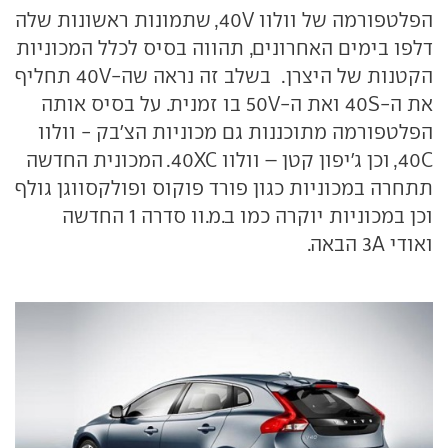
הפלטפורמה של וולוו
V
40, שתמונות ראשונות שלה
דלפו בימים האחרונים, תהווה בסיס לכלל המכוניות
הקטנות של היצרן.
בשלב זה נראה שה-
V
40 תחליף
את ה-
S
40 ואת ה-
V
50 בו זמנית. על בסיס אותה
הפלטפורמה מתוכננות גם מכוניות הצ'בק - וולוו
C
40, וכן ג'יפון קטן – וולוו
XC
40. המכונית החדשה
תתחרה במכוניות כגון פורד פוקוס ופולקסווגן גולף
וכן במכוניות יוקרה כמו ב.מ.וו סדרה 1 החדשה
ואודי
A
3 הבאה.