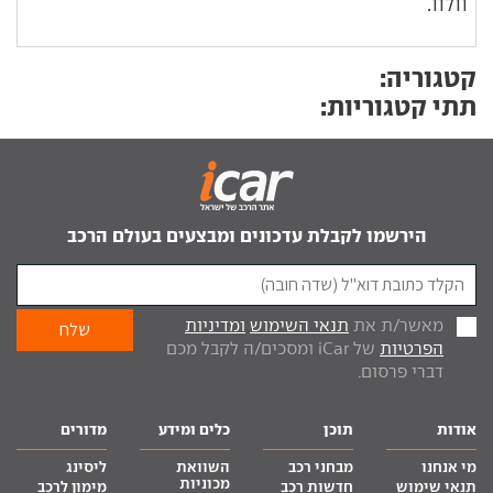
וולוו.
קטגוריה:
תתי קטגוריות:
הירשמו לקבלת עדכונים ומבצעים בעולם הרכב
מאשר/ת את
תנאי השימוש
ומדיניות
הפרטיות
של iCar ומסכים/ה לקבל מכם
דברי פרסום.
אודות
תוכן
כלים ומידע
מדורים
מי אנחנו
מבחני רכב
השוואת
ליסינג
מכוניות
תנאי שימוש
חדשות רכב
מימון לרכב