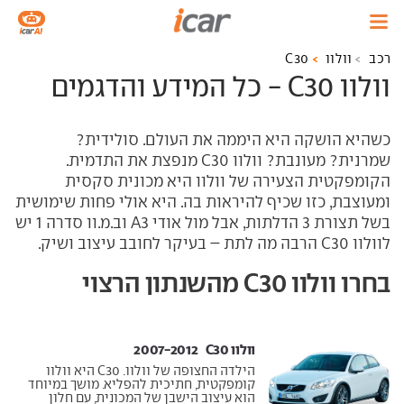
רכב
וולוו
C30
וולוו C30 - כל המידע והדגמים
כשהיא הושקה היא היממה את העולם. סולידית?
שמרנית? מעונבת? וולוו
C30
מנפצת את התדמית.
הקומפקטית הצעירה של וולוו היא מכונית סקסית
ומעוצבת, כזו שכיף להיראות בה. היא אולי פחות שימושית
בשל תצורת 3 הדלתות, אבל מול אודי
A3
וב.מ.וו סדרה 1 יש
לוולוו
C30
הרבה מה לתת – בעיקר לחובב עיצוב ושיק.
בחרו וולוו C30 מהשנתון הרצוי
וולוו C30 ‏ 2007-2012
הילדה החצופה של וולוו. C30 היא וולוו
קומפקטית, חתיכית להפליא. מושך במיוחד
הוא עיצוב הישבן של המכונית, עם חלון