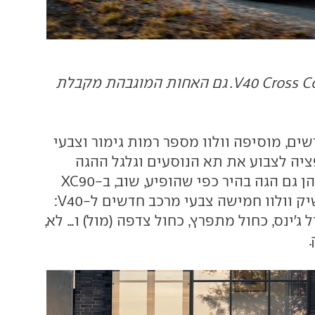
וולוו V40 Cross Country 2016. גם האחות המוגבהת מקבלת
ם, מוסיפה וולוו מספר רמות גימור וצבעי
ציה לצבוע את תא הנוסעים וגלגל ההגה
במספר סכמות, בהן גם הגה בהיר כפי שהופיע, שוב, ב-XC90
החדש. בנוסף, תשיק וולוו חמישה צבעי מרכב חדשים ל-V40:
 ג'ינס, כחול מתפרץ, כחול צדפה (מול) ו... לא,
.