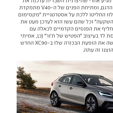
מגיע אחרי שהיצרנית השבדית עדכנה את
ליין המנועים של הדגם, ומתיחת הפנים של ה-V40 מתמקדת
ולוו החליטו ללכת על אסטרטגיית "מקסימום
שקעה" וכל שהם עשו הוא לעדכן מעט את
חליף את הפנסים הקדמיים לכאלה עם
 לד בעיצוב "הפטיש של ת'ור" (כן, אמיתי
לגמרי). עיצוב שעשה את הופעת הבכורה שלו ב-XC90 החדש