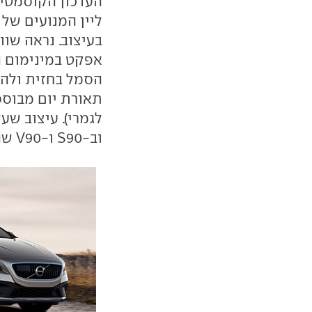
העדכון הקוסמטי 
בעיצוב. נראה שו
אפקט במינימום ה
הסמל בחזית ולה
תאורת יום מבוססת
וב-S90 ו-V90 שהוצגו זה עתה.