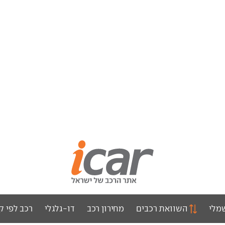
מלי
השוואת רכבים
מחירון רכב
דו-גלגלי
רכב לפי ק