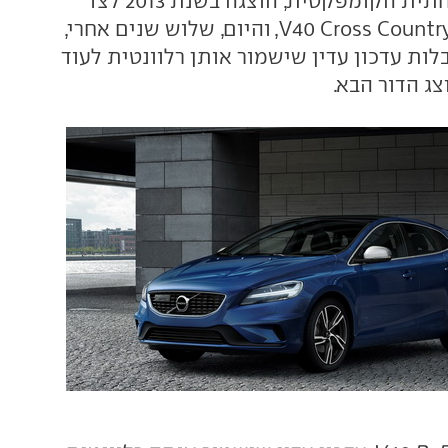
וולוו V40, המשפחתית הקומפקטית, הוצגה בשנת 2013 לצד
אחות מוגבהת - V40 Cross Country, והיום, שלוש שנים אחרי,
ות עדכון עדין שישמור אותן רלוונטית לעוד
צג הדור הבא.