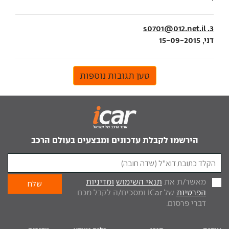
3. s0701@012.net.il
דני, 15-09-2015
טען תגובות נוספות
הירשמו לקבלת עדכונים ומבצעים בעולם הרכב
מאשר/ת את
תנאי השימוש
ומדיניות
הפרטיות
של iCar ומסכים/ה לקבל מכם
דברי פרסום.