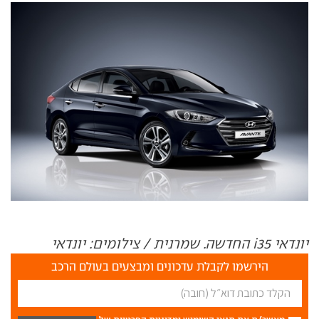
יונדאי i35 החדשה. שמרנית / צילומים: יונדאי
הירשמו לקבלת עדכונים ומבצעים בעולם הרכב