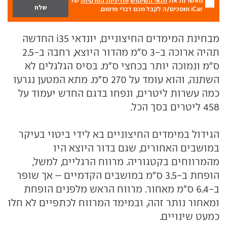
מאשר/ת את
תנאי השימוש
ומדיניות הפרטיות
של
iCar ומסכים/ה לקבל מכם דברי פרסום.
מבחינת המימדים החיצוניים, יונדאי i35 החדשה
תהיה ארוכה ב-3 ס"מ מהדור היוצא, רחבה ב-2.5
ס"מ ונמוכה יותר בכחצי ס"מ. בסיס הגלגלים לא
השתנה, והוא עומד על 270 ס"מ. מתא המטען נגרעו
כמה עשרות ליטרים, ונפחו בדגם החדש יעמוד על
458 ליטרים בסך הכל.
הגידול במימדים החיצוניים בא לידי ביטוי בעיקר
במושבים האחורים, שגם בדור היוצא היו
מהמרווחים בקטגוריה. מרווח הרגליים, למשל,
הופחת ב-3.5 ס"מ במושבים הקדמיים – אך שופר
ב-6.4 ס"מ מאחור. מרווח הראש מלפנים הופחת
ומאחור נותר זהה, ובמימד המרווח לכתפיים לא חלו
כמעט שינויים.