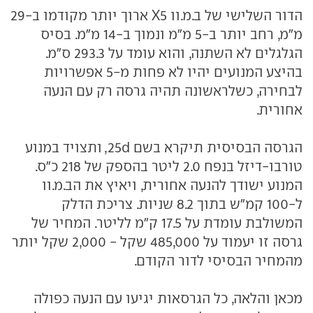
הדור השלישי של ב.מ.וו X5 ארוך יותר מקודמו ב-29
מ"מ, רחב יותר ב-5 מ"מ ונמוך ב-14 מ"מ. בסיס
הגלגלים לא השתנה, והוא עומד על 293.3 ס"מ.
בהיצע המנועים יהיו לא פחות מ-5 אפשרויות
לבחירה, כשלראשונה תהיה גרסה רק עם הנעה
אחורית.
הגרסה הבסיסית תיקרא בשם 25d, ותצויד במנוע
טורבו-דיזל בנפח 2.0 ליטר בהספק של 218 כ"ס.
המנוע ישודך להנעה אחורית, ויאיץ את הב.מ.וו
ל-100 קמ"ש בתוך 8.2 שניות. צריכת הדלק
המשולבת עומדת על 17.5 ק"מ לליטר. המחיר של
גרסה זו יעמוד על 485,000 שקל - 2,000 שקל יותר
מהמחיר הבסיסי לדור הקודם.
מכאן והלאה, כל הגרסאות יגיעו עם הנעה כפולה