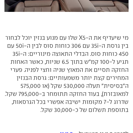
מי שיעדיף את ה-X5 שלו עם מנוע בנזין יוכל לבחור
בין גרסת ה-35i עם 306 כוחות סוס לבין ה-50i עם
450 כוחות סוס. הבדלי התאוצה מינוריים: ה-35i
תגיע ל-100 קמ"ש בתוך 6.5 שניות, כאשר האחות
החזקה תסיים את המאוץ שניה וחצי לפניה. פערי
המחירים קצת יותר משמעותיים: גרסת הבנזין
ה"בסיסית" תעלה 530,000 שקל (או 575,000
למאובזרת), בעוד החזקה תתומחר ב-795,000 שקל.
שדרוג ל-7 מקומות ישיבה אפשרי בכל הגרסאות,
בתוספת תשלום של כ-30,000 שקל.