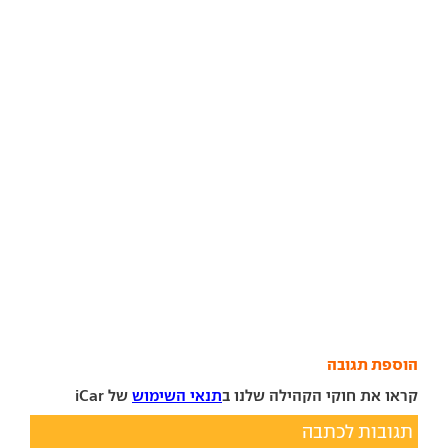
הוספת תגובה
קראו את חוקי הקהילה שלנו ב
תנאי השימוש
של iCar
תגובות לכתבה