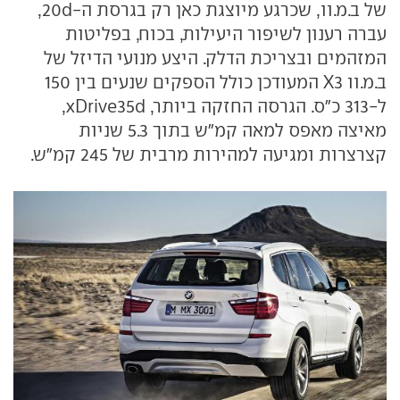
של ב.מ.וו, שכרגע מיוצגת כאן רק בגרסת ה-
20d
,
עברה רענון לשיפור היעילות, בכוח, בפליטות
המזהמים ובצריכת הדלק. היצע מנועי הדיזל של
ב.מ.וו
X3
המעודכן כולל הספקים שנעים בין 150
ל-313 כ"ס. הגרסה החזקה ביותר,
xDrive35d
,
מאיצה מאפס למאה קמ"ש בתוך 5.3 שניות
קצרצרות ומגיעה למהירות מרבית של 245 קמ"ש.