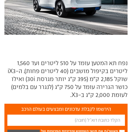
נפח תא המטען עומד על 510 ליטרים ועד 1,560
ליטרים בקיפול מושבים (40 ליטרים פחות). ה-iX3
שוקל 2,185 ק"מ (395 ק"ג יותר מגרסת 30i) ואילו
כושר הגרירה עומד על 750 ק"ג (לנגרר עם בלמים)
לעומת 2,000 ק"ג ב-X3.
הירשמו לקבלת עדכונים ומבצעים בעולם הרכב
מאשר/ת את
תנאי השימוש
ומדיניות הפרטיות
של