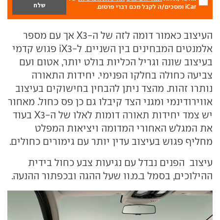
iCar ומסכים/ה לקבל מכם דברי פרסום.
העיצוב כאמור דומה לזה של ה-X3 אך עם מספר
אלמנטים המבחינים בין השניים. ל-iX3 פגוש קדמי
בעיצוב שונה וגריל הכליות בולט יותר, אטום ועם
צביעה כחולה בחלקו הפנימי. יחידות התאורה
נותרו זהות. מהצד ניתן להבחין בחישוקים בעיצוב
אווירודינמי ומגני הצד קיבלו גם כן פס כחול. מאחור
יש צמד יחידות תאורה דומות לאלו של ה-X3 בעוד
את המגלש האחורי המדומה ויציאות המפלט
מחליף פגוש בעיצוב עדין יותר עם גימורים כחולים.
עיצוב הפנים נבדל עם נגיעות צבע כחול בידית
ההילוכים, בסמל ב.מ.וו שעל ההגה ובכפתור ההנעה.