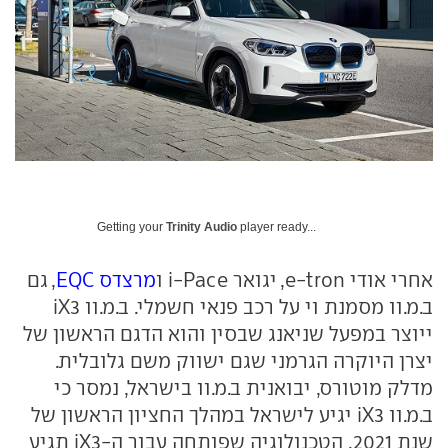
Getting your
Trinity Audio
player ready...
אחרי אודי e-tron, יגואר i-Pace ו
מרצדס EQC
, גם
ב.מ.וו מסמנת וי על רכב פנאי חשמלי. ב.מ.וו iX3
ייוצר במפעל שניאנג שבסין והוא הדגם הראשון של
יצרן היוקרה הגרמני שגם ישווק משם גלובלית.
מדלק מוטורס, יבואנית ב.מ.וו בישראל, נמסר כי
ב.מ.וו iX3 יגיע לישראל במהלך החציון הראשון של
שנת 2021. הטכנולוגיה שפותחה עבור ה-iX3 תגיע