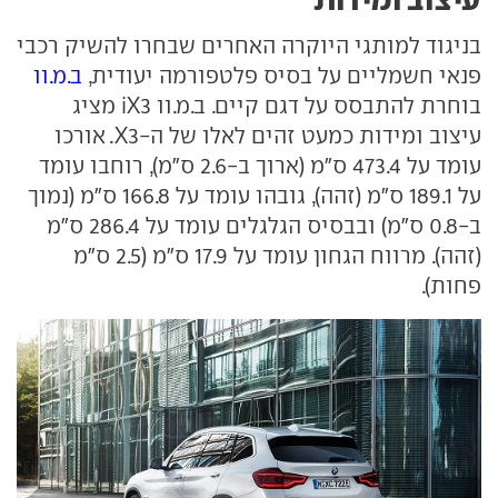
בניגוד למותגי היוקרה האחרים שבחרו להשיק רכבי
פנאי חשמליים על בסיס פלטפורמה יעודית,
ב.מ.וו
בוחרת להתבסס על דגם קיים. ב.מ.וו iX3 מציג
עיצוב ומידות כמעט זהים לאלו של ה-X3. אורכו
עומד על 473.4 ס"מ (ארוך ב-2.6 ס"מ), רוחבו עומד
על 189.1 ס"מ (זהה), גובהו עומד על 166.8 ס"מ (נמוך
ב-0.8 ס"מ) ובבסיס הגלגלים עומד על 286.4 ס"מ
(זהה). מרווח הגחון עומד על 17.9 ס"מ (2.5 ס"מ
פחות).