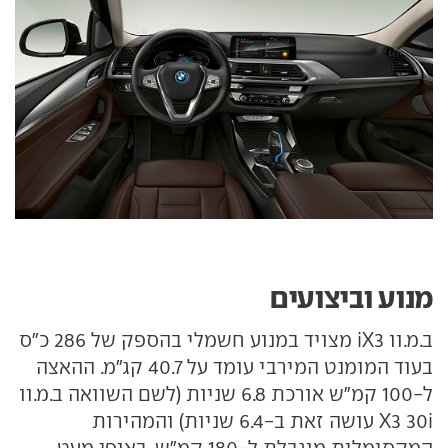
מנוע וביצועים
ב.מ.וו iX3 מצויד במנוע חשמלי בהספק של 286 כ"ס
בעוד המומנט המירבי עומד על 40.7 קג"מ. ההאצה
ל-100 קמ"ש אורכת 6.8 שניות (לשם השוואה ב.מ.וו
X3 30i עושה זאת ב-6.4 שניות) והמהירות
המקסימלית מוגבלת ל-180 קמ"ש. באופן מעט