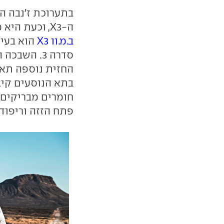
בתערוכת ז'נבה ה
ה-X3, וכעת היא מגיעה לישראל. השינוי הבולט ביותר שעבר על
ב.מ.וו X3
הוא בעיצ
סדרה 3. הש
חומרים מבריקים 
פתח הזזה וריפוד