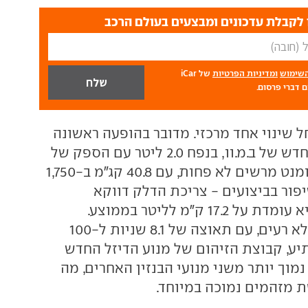
לקבלת עדכונים ומבצעים בעולם הרכב
השימוש
ומדיניות הפרטיות
של iCar
 דברי פרסום.
 שינוי אחד מרכזי. מדובר בהופעה ראשונה
של מנוע הדיזל החדש של ב.מ.וו, בנפח 2.0 ליטר עם הספק של
190 כ"ס. נתון המומנט מרשים לא פחות, עם 40.8 קג"מ ב-1,750
פור בביצועים - צריכת הדלק דווקא
הופחתה, וכעת היא עומדת על 17.2 ק"מ לליטר בממוצע.
הביצועים גם הם לא רעים, עם תאוצה של 8.1 שניות ל-100
יע, קבוצת הזיהום של מנוע הדיזל החדש
 בסך הכל 6 - נמוך יותר משני מנועי הבנזין האחרים, מה
 מזהמים נמוכה במיוחד.