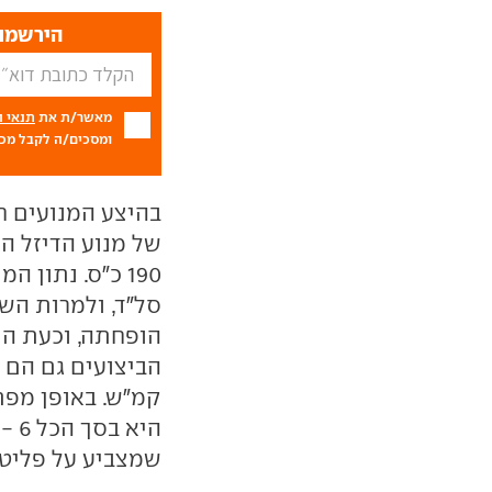
הירשמו 
מאשר/ת את
תנאי 
ומסכים/ה לקבל מכם
בהיצע המנועים חל
סל"ד, ולמרות השי
קמ"ש. באופן מפת
היא
שמצביע על פליטת