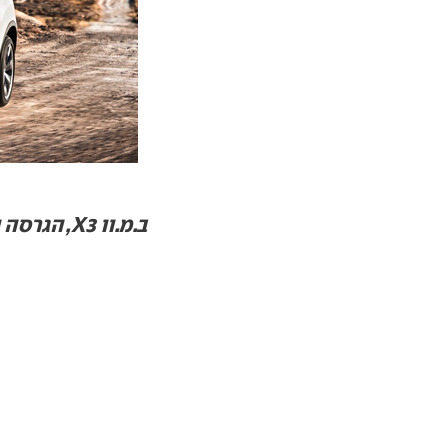
ב.מ.וו X3, הגרסה המעודכנת / צילומים: יצרן