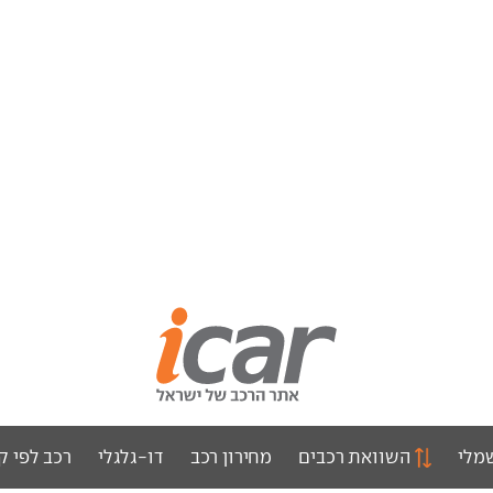
מלי
השוואת רכבים
מחירון רכב
דו-גלגלי
רכב לפי ק