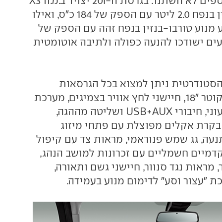
שני המנועים הנוספים לא השתנו. בגרסת ה-20i יצויד ב.מ.וו X3
במנוע טורבו-בנזין בנפח 2.0 ליטר עם הספק של 184 כ"ס, ואילו
 ה-28i יוצע מנוע טורבו-בנזין בנפח זהה עם הספק של
מנועים ישודכו להנעה כפולה ולתיבה אוטומטית
סטנדרטית ניתן למצוא בכל הגרסאות
חישוקים קלים בקוטר "18, חיישני לחץ אוויר בצמיגים, מערכת
שמע עם מסך צבעוני, חיבורי USB+AUX ושליטה מההגה,
, בקרת אקלים מפוצלת עם פתחי מיזוג
נעה, גג שמש פנוראמי, מראות צד עם קיפול
דמיים חשמליים עם זכרונות למושב הנהג,
, מראות נגד סנוור, חיישני גשם ותאורה,
ת "עצור וסע" לדימום מנוע בעמידה.