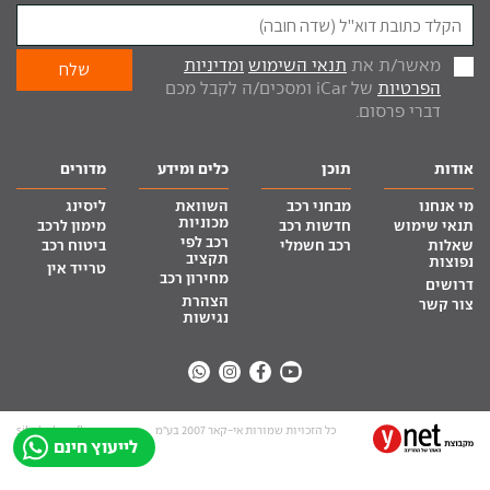
מאשר/ת את
תנאי השימוש
ומדיניות
הפרטיות
של iCar ומסכים/ה לקבל מכם
דברי פרסום.
אודות
תוכן
כלים ומידע
מדורים
מי אנחנו
מבחני רכב
השוואת
ליסינג
מכוניות
תנאי שימוש
חדשות רכב
מימון לרכב
רכב לפי
שאלות
רכב חשמלי
ביטוח רכב
תקציב
נפוצות
טרייד אין
מחירון רכב
דרושים
הצהרת
צור קשר
נגישות
כל הזכויות שמורות אי-קאר 2007 בע”מ
site by tq.soft
לייעוץ חינם