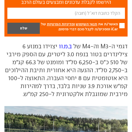
הירשמו לקבלת עדכונים ומבצעים בעולם הרכב
מאשר/ת את
תנאי השימוש
ומדיניות הפרטיות
של
iCar ומסכים/ה לקבל מכם דברי פרסום.
דגמי ה-M3 וה-M4 של
ב.מ.וו
יצוידו במנוע 6
צילינדרים בטור בנפח 3.0 ליטרים, עם הספק מירבי
של 510 כ"ס ב-6,250 סל"ד ומומנט של 66.3 קג"מ
ב-2,750 סל"ד. ההנעה היא אחורית ותיבת ההילוכים
היא אוטומטית עם 8 יחסי העברה. התאוצה ל-100
קמ"ש אורכת 3.9 שניות בלבד, בדרך למהירות
מירבית שמוגבלת אלקטרונית ל-250 קמ"ש.