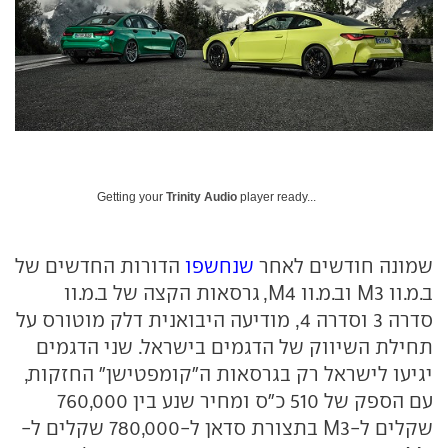
Getting your
Trinity Audio
player ready...
שמונה חודשים לאחר
שנחשפו
הדורות החדשים של
ב.מ.וו M3 וב.מ.וו M4, גרסאות הקצה של ב.מ.וו
סדרה 3 וסדרה 4, מודיעה היבואנית דלק מוטורס על
תחילת השיווק של הדגמים בישראל. שני הדגמים
יגיעו לישראל רק בגרסאות ה"קומפטישן" החזקות,
עם הספק של 510 כ"ס ומחיר שנע בין 760,000
שקלים ל-M3 בתצורת סדאן ל-780,000 שקלים ל-