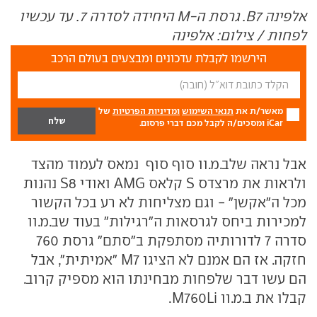
אלפינה B7. גרסת ה-M היחידה לסדרה 7. עד עכשיו
לפחות / צילום: אלפינה
הירשמו לקבלת עדכונים ומבצעים בעולם הרכב
מאשר/ת את
תנאי השימוש
ומדיניות הפרטיות
של
iCar ומסכים/ה לקבל מכם דברי פרסום.
אבל נראה שלב.מ.וו סוף סוף נמאס לעמוד מהצד
ולראות את מרצדס S קלאס AMG ואודי S8 נהנות
מכל ה"אקשן" - וגם מצליחות לא רע בכל הקשור
למכירות ביחס לגרסאות ה"רגילות" בעוד שב.מ.וו
סדרה 7 לדורותיה מסתפקת ב"סתם" גרסת 760
חזקה. אז הם אמנם לא הציגו M7 "אמיתית", אבל
הם עשו דבר שלפחות מבחינתו הוא מספיק קרוב.
קבלו את ב.מ.וו M760Li.