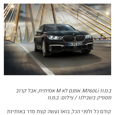
ב.מ.וו M760Li. אמנם לא M אמיתית, אבל קרוב
מספיק בשבילנו / צילום: ב.מ.וו
קודם כל ולפני הכל, בואו נעשה קצת סדר באותיות