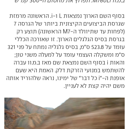
ב.מ.וו M760Li. תפרוץ את מחסום ה-300 קמ"ש
בסוף השם הארוך נמצאות L ו-i. הראשונה מרמזת
שגרסת הביצועים הקיצונית ביותר של הגרסה 7
(לפחות עד שתיוולד ה-M7 הראשונה) תוצע רק
בגרסת בסיס הגלגלים הארוך. זו שאורכה הכללי
עומד על 523.8 ס"מ, בסיס גלגליה נמתח על פני 321
ס"מ ומשקלה העצמי עומד על למעלה משני טון;
והאות i בסוף השם נמצאת שם מאז ב.מ.וו עברה
להשתמש במנועי הזרקת דלק. האמת היא שעם
אופנת ה-"i כל דבר" של ימינו, נראה שלהוריד אותה
משם יהיה קצת לא לעניין.