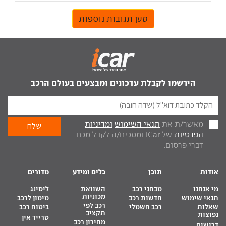
טען תגובות נוספות
הירשמו לקבלת עדכונים ומבצעים בעולם הרכב
מאשר/ת את
תנאי השימוש
ומדיניות
הפרטיות
של iCar ומסכים/ה לקבל מכם
דברי פרסום.
אודות
תוכן
כלים ומידע
מדורים
מי אנחנו
מבחני רכב
השוואת
ליסינג
מכוניות
תנאי שימוש
חדשות רכב
מימון לרכב
רכב לפי
שאלות
רכב חשמלי
ביטוח רכב
תקציב
נפוצות
טרייד אין
מחירון רכב
דרושים