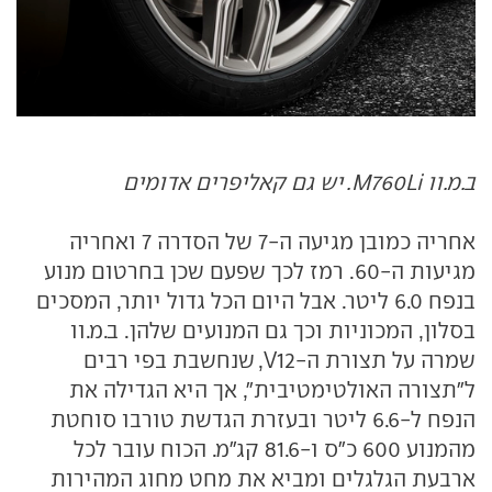
ב.מ.וו M760Li. יש גם קאליפרים אדומים
אחריה כמובן מגיעה ה-7 של הסדרה 7 ואחריה
מגיעות ה-60. רמז לכך שפעם שכן בחרטום מנוע
בנפח 6.0 ליטר. אבל היום הכל גדול יותר, המסכים
בסלון, המכוניות וכך גם המנועים שלהן. ב.מ.וו
שמרה על תצורת ה-V12, שנחשבת בפי רבים
ל"תצורה האולטימטיבית", אך היא הגדילה את
הנפח ל-6.6 ליטר ובעזרת הגדשת טורבו סוחטת
מהמנוע 600 כ"ס ו-81.6 קג"מ. הכוח עובר לכל
ארבעת הגלגלים ומביא את מחט מחוג המהירות