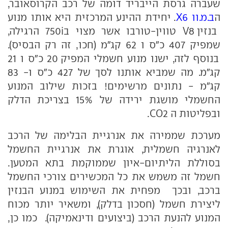
שעברה גרסת הייבריד דומה של רכב הקרוסאובר,
ה
ב.מ.וו X6
. יחידת ההינע המרכזית היא אותו מנוע
בנזין V8 טווין-טורבו אשר מצוי ב750i הרגילה,
שמפיק 407 כ"ס ו 62 קג"מ (חכו, זה רק הבסיס).
בנוסף לזה, ישנו מנוע חשמלי המפיק 20 כ"ס ו 21
קג"מ. מה שמביא אותנו לסך של 427 כ"ס ו- 83
קג"מ - נתונים מרשימים! בזכות שילוב המנוע
החשמלי מושגת ירידה של 15% בצריכת הדלק
ובפליטות ה CO2.
מערכת שממירה את אנרגיית הבלימה של הרכב
לאנרגיה חשמלית, אוגרת את אנרגיית החשמל
בסוללת הליתיום-איון שממוקמת בתא המטען.
חשמל זה משמש את כל המכשירים צורכי החשמל
ברכב, ובכך מפחית את השימוש במנוע הבנזין
ליצירת חשמל (חסכון בדלק), ומשאיר יותר מכוח
המנוע להנעת הרכב (ביצועים ודינאמיקה). כמו כן,