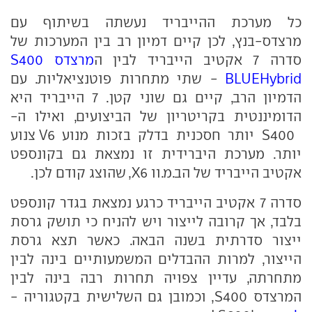
כל מערכת ההייבריד נעשתה בשיתוף עם
מרצדס-בנץ, לכן קיים דמיון רב בין המערכות של
סדרה 7 אקטיב הייבריד לבין ה
מרצדס S400
BLUEHybrid
- שתי מתחרות פוטנציאליות. עם
הדמיון הרב, קיים גם שוני קטן. 7 הייבריד היא
הדומיננטית בקריטריון של הביצועים, ואילו ה-
S400 יותר חסכנית בדלק בזכות מנוע V6 צנוע
יותר. מערכת היברידית זו נמצאת גם בקונספט
אקטיב הייבריד של הב.מ.וו X6, שהוצג קודם לכן.
סדרה 7 אקטיב הייבריד כרגע נמצאת בגדר קונספט
בלבד, אך קרובה לייצור ויש להניח כי תושק גרסת
ייצור סדרתית בשנה הבאה. כאשר תצא גרסת
הייצור, למרות ההבדלים המשמעותיים בינה לבין
מתחרתה, עדיין צפויה תחרות רבה בינה לבין
המרצדס S400, וכמובן גם השלישית בקטגוריה -