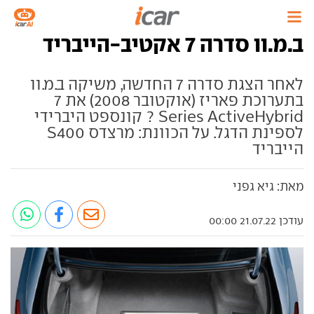
ב.מ.וו סדרה 7 אקטיב-הייבריד
לאחר הצגת סדרה 7 החדשה, משיקה ב.מ.וו
בתערוכת פאריז (אוקטובר 2008) את 7
Series ActiveHybrid ? קונספט היברידי
לספינת הדגל. על הכוונת: מרצדס S400
הייבריד
מאת: גיא גפני
עודכן 21.07.22 00:00