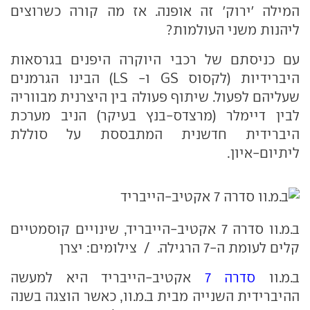
המילה 'ירוק' זה אופנה. אז מה קורה כשרוצים
ליהנות משני העולמות?
עם כניסתם של רכבי היוקרה היפנים בגרסאות
היברידיות (לקסוס GS ו- LS) הבינו הגרמנים
שעליהם לפעול. שיתוף פעולה בין היצרנית מבווריה
לבין דיימלר (מרצדס-בנץ בעיקר) הניב מערכת
היברידית חדשנית המתבססת על סוללת
ליתיום-איון.
ב.מ.וו סדרה 7 אקטיב-הייבריד, שינויים קוסמטיים
קלים לעומת ה-7 הרגילה. / צילומים: יצרן
ב.מ.וו
סדרה 7
אקטיב-הייבריד היא למעשה
ההיברידית השנייה מבית ב.מ.וו, כאשר הוצגה בשנה