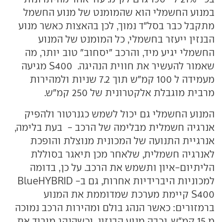
במנוע החשמלי הוא שהמומנט של מנוע החשמל
מתקבל כבר בסל"ד נמוך, לכן בהאצות כאשר מנוע
הבנזין ייעזר בחשמלי, כל המומנט של המנוע
החשמלי יגיע מיד, והרכב "יסחוב" טוב יותר, מה
שאמור להעשיר את חווית הנהיגה. S400 מגיעה
מעמידה ל 100 קמ"ש תוך 7.2 שניות ולמהירות
מרבית מוגבלת אלקטרונית של 250 קמ"ש.
המנוע החשמלי גם יכול לשמש כגנרטור ולהפיק
אנרגיה חשמלית מבלימה של הרכב - בעת בלימה,
אנרגיית התנועה של המכונית מנוצלת והופכת
לאנרגיה חשמלית, שלאחר מכן תיאגר בסוללת
הליתיום-איון ותשמש את הרכב. על כן, בדומה
למכוניות היברידיות אחרות, גם ב- BlueHYBRID
S400 קיימת מערכת שמדוממת את המנוע
ברמזורים: כאשר הנהג בולם ומהירות הרכב נמוכה
מ 15 קמ"ש, נכבה מנוע הבנזין, וכשהנהג מוריד את