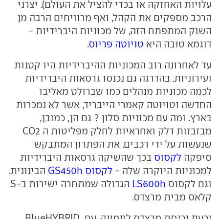
עלויות האחזקה או בכדי להציל את העולם). יצרני
הרכב מספקים את הקהל, ואף מרוויחים הרבה מן
השוק המתפתח הזה, של מכוניות היברידיות -
דוגמא טובה היא
טויוטה פריוס
.
עד לאחרונה רוב המכוניות ההיברידיות היו קטנות
ועירוניות. בהדרגה גם נכנסו גרסאות היברידיות
לכמה מכוניות מנהלים כמו שברולט מאליבו
החדשה וטויוטה קאמרי הייבריד, אשר לא נמכרות
בארץ. ומה עם מכוניות סלון ? גם הן, כמובן,
מבזבזות דלק ואחראיות לחלק מפליטות ה CO2
שנעשות על ידי רכבים. את הפתרון המתבקש
סיפקה
לקסוס
בכך שהשיקה גרסאות היברידיות
למכוניות היוקרה שלה -
לקסוס GS450h
הבינונית,
וגם לקסוס
LS600h
הגדולה שמתחרה ישירות ב-S
קלאס מבית מרצדס.
וכעת נכנסת מרצדס לתמונה, עם BlueHYBRID