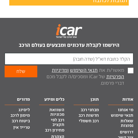
תגובות לכתבה
הירשמו לקבלת עדכונים ומבצעים בעולם הרכב
מאשר/ת את
תנאי השימוש
ומדיניות
הפרטיות
של iCar ומסכים/ה לקבל מכם
דברי פרסום.
אודות
תוכן
כלים ומידע
מדורים
מי אנחנו
מבחני רכב
השוואת
ליסינג
מכוניות
תנאי שימוש
חדשות רכב
מימון לרכב
רכב לפי
שאלות
רכב חשמלי
ביטוח רכב
תקציב
נפוצות
טרייד אין
מחירון רכב
דרושים
הצהרת
צור קשר