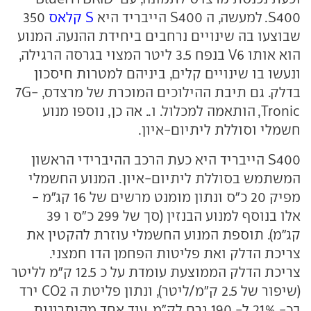
S400. למעשה, ה S400 הייבריד היא
S קלאס
350
שבוצעו בה שינויים נרחבים ביחידת ההנעה. המנוע
הוא אותו V6 בנפח 3.5 ליטר המצוי בגרסה הרגילה,
ונעשו בו שינויים קלים, ביניהם למטרות חיסכון
בדלק. גם תיבת ההילוכים המוכרת של מרצדס, 7G-
Tronic, הותאמה למכלול. ו.. אה כן, נוספו מנוע
חשמלי וסוללת ליתיום-איון.
S400 הייבריד היא כעת הרכב ההיברידי הראשון
המשתמש בסוללת ליתיום-איון. המנוע החשמלי
מפיק 20 כ"ס ונתון מומנט מרשים של 16 קג"מ -
אלו בנוסף למנוע הבנזין (סך של 299 כ"ס ו 39
קג"מ). תוספת המנוע החשמלי עוזרת להקטין את
צריכת הדלק ואת פליטות הפחמן הדו חמצני.
צריכת הדלק הממוצעת עומדת על כ 12.5 ק"מ לליטר
(שיפור של 2.5 ק"מ/ליטר), ונתון פליטת ה CO2 ירד
בכ- 21% ל- 190 גרם לק"מ. עוד אחד מהיתרונות