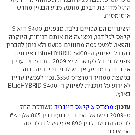
הרגל מדוושת הבלם, מותנע מנוע הבנזין מחדש
אוטומטית.
השינויים הם טכניים בלבד. מבפנים, S400 היא S
קלאס לכל דבר, ומציעה את אותם הנוחות, היוקרה
והפאר. למעט כמה מחוונים, כמעט ולא ניתן להבחין
בהבדל. שיווק ה-BlueHYBRID S400 באירופה
צפוי להתחיל לקראת קיץ 2009. תג המחיר עדיין
אינו ידוע במדויק, אך יש להניח כי יהיה גבוה
במקצת ממחיר המרצדס S350. נכון לעכשיו עדיין
לא ידוע על תוכנית לשיווק ה-BlueHYBRID S400
בארץ.
עדכון:
מרצדס S קלאס הייבריד
משווקת החל
מ-2009 בישראל. המחירים נעים בין 865 אלף ש"ח
לגרסה הרגילה לבין 890 אלף שקלים לגרסה
המוארכת.