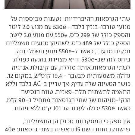
שתי הגרסאות ההיברידיות-נטענות מבוססות על
מנועי טורבו-בנזין בלבד - 530e עם מנוע 2.0 ליטר
והספק כולל של 299 כ"ס, 550e עם מנוע 3.0 ליטר,
הספק כולל של 489 כ"ס. לשתיהן מנועים חשמליים
חזקים מבעבר, כאשר ל-550e מנוע חשמלי חזק
ביחס לזה שב-530e והיא מצוידת בהנעה כפולה.
לשתי הגרסאות אותה סוללה, עם קיבולת אנרגיה
גדולה משמעותית מבעבר - 19.4 קוט״ש, במקום 12.
כושר הטעינה שלה עדיף, אך עדיין ב-AC בלבד וללא
התאמה לתשתית תלת-פאזית. טווח הנסיעה
הנקי-מזיהום של שתי הגרסאות מתחיל ב-90 ק״מ,
כאשר 530e יכולה לעבור עד 101 ק״מ ללא זיהום.
אין ספק כי המסקרנות מכולן הן החשמליות,
שישווקו תחת השם i5 וראשית בשתי גרסאות: 40e