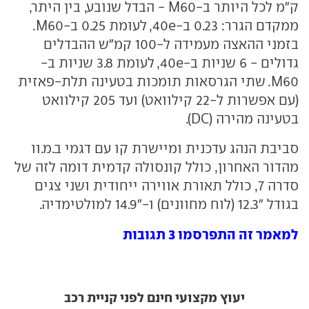
ק"מ לכל היותר ב-M60 - הבדל שנובע, בין היתר,
ממקדם הגרר: 0.23 ב-40e, לעומת 0.25 ב-M60.
בזמני ההאצה מעמידה ל-100 קמ"ש ההבדלים
גדולים - 6 שניות ב-40e, לעומת 3.8 שניות ב-
M60. שתי הגרסאות תומכות בטעינה תלת-פאזית
(עם אפשרות ל-22 קילוואט) ועד 205 קילוואט
בטעינה מהירה (DC).
סביבת הנהג עדכנית ומיישרת קו עם דגמי ב.מ.וו
מהדור האחרון, כולל קונסולה קדמית דומה לזה של
סדרה 7, כולל תאורת אווירה ייחודית ושני צגים
בגודל "12.3 (לוח מחוונים) ו-"14.9 למולטימדיה.
למאמר זה התפרסמו 3 תגובות
יעוץ מקצועי חינם לפני קניית רכב