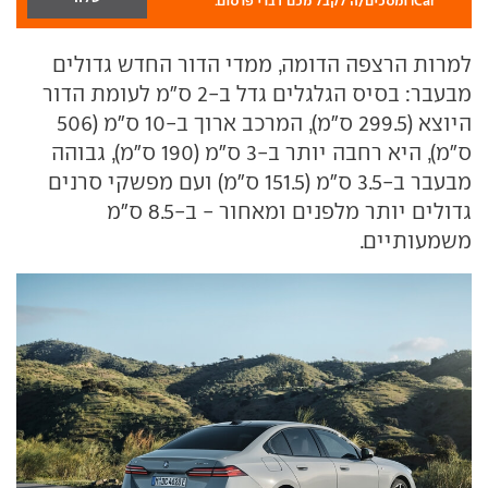
iCar ומסכים/ה לקבל מכם דברי פרסום.
למרות הרצפה הדומה, ממדי הדור החדש גדולים
מבעבר: בסיס הגלגלים גדל ב-2 ס"מ לעומת הדור
היוצא (299.5 ס"מ), המרכב ארוך ב-10 ס"מ (506
ס"מ), היא רחבה יותר ב-3 ס"מ (190 ס"מ), גבוהה
מבעבר ב-3.5 ס"מ (151.5 ס"מ) ועם מפשקי סרנים
גדולים יותר מלפנים ומאחור - ב-8.5 ס"מ
משמעותיים.