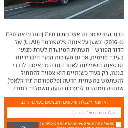
הדור החדש מכונה אצל
ב.מ.וו
G60 (החליף את G30
מ-2016) ונשען על אותה פלטפורמה (CLAR) של
הדור הפורש - תשתית המיועדת לשרת מנועי
בעירה פנימית, אך גם מערכות הנעה היברידיות
וגרסאות חשמליות לאחר הסבה מתאימה. לדברי
ב.מ.וו, רק בעוד כשנתיים היא צפויה להתחיל
להשתמש בתשתית חדשה (פלטפורמת 'ניו קלאס')
שתהיה ממוקדת למערכת הנעה חשמלית לגמרי.
הירשמו לקבלת עדכונים ומבצעים בעולם הרכב
מאשר/ת את
תנאי השימוש
ומדיניות הפרטיות
של