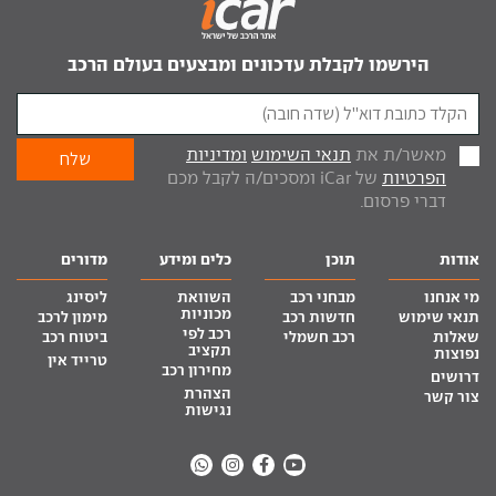
הירשמו לקבלת עדכונים ומבצעים בעולם הרכב
מאשר/ת את
תנאי השימוש
ומדיניות
הפרטיות
של iCar ומסכים/ה לקבל מכם
דברי פרסום.
אודות
תוכן
כלים ומידע
מדורים
מי אנחנו
מבחני רכב
השוואת
ליסינג
מכוניות
תנאי שימוש
חדשות רכב
מימון לרכב
רכב לפי
שאלות
רכב חשמלי
ביטוח רכב
תקציב
נפוצות
טרייד אין
מחירון רכב
דרושים
הצהרת
צור קשר
נגישות