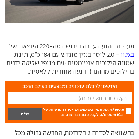
מערכת ההנעה עברה בירושה מה-220 היוצאת של
ב.מ.וו
- 2.0 ליטר בנזין מוגדש עם 184 כ"ס, תיבת
שמונה הילוכים אוטומטית (עם מנופי שליטה ידנית
בהילוכים מההגה) והנעה אחורית קלאסית.
הירשמו לקבלת עדכונים ומבצעים בעולם הרכב
מאשר/ת את
תנאי השימוש
ומדיניות הפרטיות
של
iCar ומסכים/ה לקבל מכם דברי פרסום.
בהשוואה לסדרה 2 הקודמת, החדשה גדולה מכל