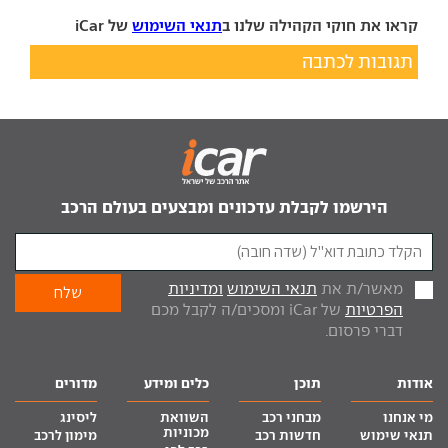
קראו את חוקי הקהילה שלנו ב
תנאי השימוש
של iCar
תגובות לכתבה
הירשמו לקבלת עדכונים ומבצעים בעולם הרכב
מאשר/ת את
תנאי השימוש
ומדיניות
הפרטיות
של iCar ומסכים/ה לקבל מכם
דברי פרסום.
אודות
תוכן
כלים ומידע
מדורים
מי אנחנו
מבחני רכב
השוואת
ליסינג
מכוניות
תנאי שימוש
חדשות רכב
מימון לרכב