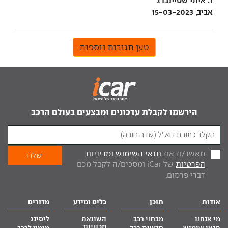
1. איתי שטיינברג
אביב, 15-03-2023
טען תגובות נוספות
הירשמו לקבלת עדכונים ומבצעים בעולם הרכב
מאשר/ת את
תנאי השימוש
ומדיניות
הפרטיות
של iCar ומסכים/ה לקבל מכם
דברי פרסום.
אודות
תוכן
כלים ומידע
מדורים
מי אנחנו
מבחני רכב
השוואת
ליסינג
מכוניות