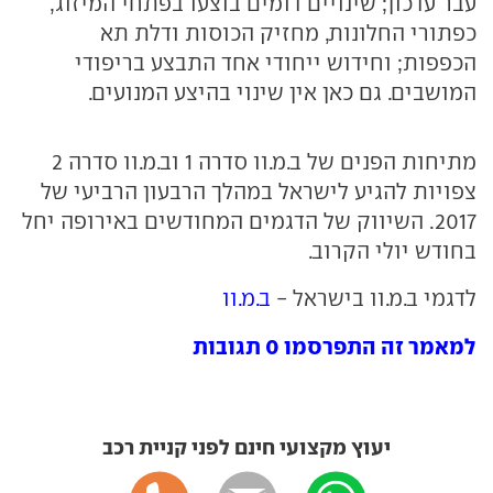
עבר עדכון; שינויים דומים בוצעו בפתחי המיזוג,
כפתורי החלונות, מחזיק הכוסות ודלת תא
הכפפות; וחידוש ייחודי אחד התבצע בריפודי
המושבים. גם כאן אין שינוי בהיצע המנועים.
מתיחות הפנים של ב.מ.וו סדרה 1 וב.מ.וו סדרה 2
צפויות להגיע לישראל במהלך הרבעון הרביעי של
2017. השיווק של הדגמים המחודשים באירופה יחל
בחודש יולי הקרוב.
לדגמי ב.מ.וו בישראל -
ב.מ.וו
למאמר זה התפרסמו 0 תגובות
יעוץ מקצועי חינם לפני קניית רכב