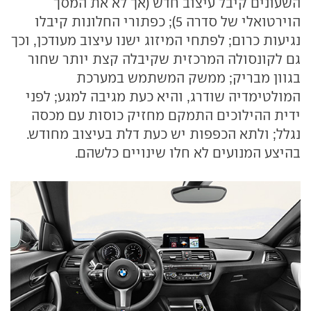
השעונים קיבל עיצוב חדש (אך לא את המסך
הוירטואלי של סדרה 5); כפתורי החלונות קיבלו
נגיעות כרום; לפתחי המיזוג ישנו עיצוב מעודכן, וכך
גם לקונסולה המרכזית שקיבלה קצת יותר שחור
בגוון מבריק; ממשק המשתמש במערכת
המולטימדיה שודרג, והיא כעת מגיבה למגע; לפני
ידית ההילוכים התמקם מחזיק כוסות עם מכסה
נגלל; ולתא הכפפות יש כעת דלת בעיצוב מחודש.
בהיצע המנועים לא חלו שינויים כלשהם.