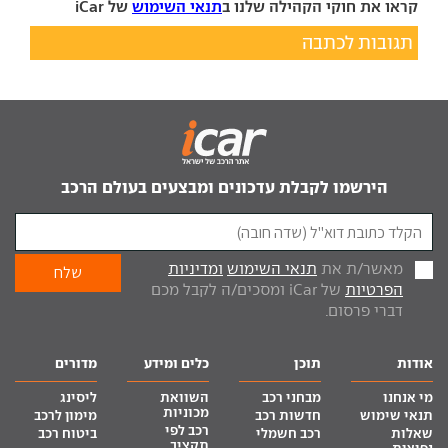
קראו את חוקי הקהילה שלנו ב
תנאי השימוש
של iCar
תגובות לכתבה
הירשמו לקבלת עדכונים ומבצעים בעולם הרכב
מאשר/ת את
תנאי השימוש
ומדיניות
הפרטיות
של iCar ומסכים/ה לקבל מכם
דברי פרסום.
אודות
תוכן
כלים ומידע
מדורים
מי אנחנו
מבחני רכב
השוואת
ליסינג
מכוניות
תנאי שימוש
חדשות רכב
מימון לרכב
רכב לפי
שאלות
רכב חשמלי
ביטוח רכב
תקציב