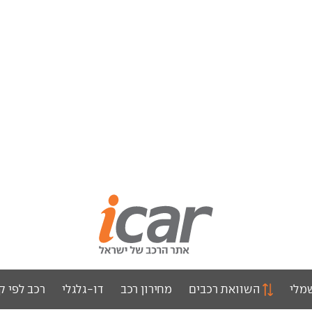
מלי
השוואת רכבים
מחירון רכב
דו-גלגלי
רכב לפי ק