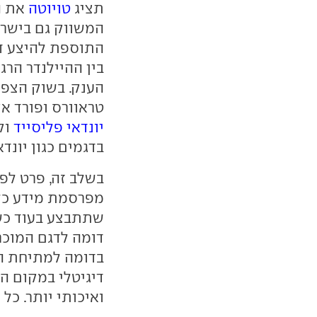
תציג
טויוטה
את ה
המשווק גם בישרא
התוספת להיצע דג
בין ההיילנדר הרג
הענק. בשוק הצפו
טראוורס ופורד א
יונדאי פליסייד
וק
בדגמים כגון יונד
בשלב זה, פרט לפ
מפרסמת מידע כל
שתתבצע בעוד כשל
דומה לדגם המוכר,
בדומה למתיחת הפ
דיגיטלי במקום הי
ואיכותי יותר. כל אח