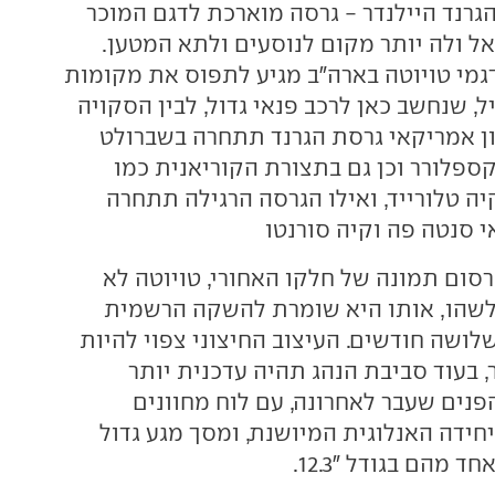
גרנד היילנדר - גרסה מוארכת לדגם המוכר
ל ולה יותר מקום לנוסעים ולתא המטען.
מי טויוטה בארה"ב מגיע לתפוס את מקומות
יל, שנחשב כאן לרכב פנאי גדול, לבין הסקויה
ן אמריקאי גרסת הגרנד תתחרה בשברולט
קספלורר וכן גם בתצורת הקוריאנית כמו
יה טלורייד, ואילו הגרסה הרגילה תתחרה
אי סנטה פה וקיה סורנטו
רסום תמונה של חלקו האחורי, טויוטה לא
שהו, אותו היא שומרת להשקה הרשמית
ושה חודשים. העיצוב החיצוני צפוי להיות
 בעוד סביבת הנהג תהיה עדכנית יותר
נים שעבר לאחרונה, עם לוח מחוונים
חידה האנלוגית המיושנת, ומסך מגע גדול
ד מהם בגודל "12.3.