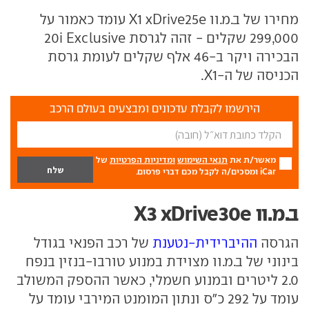
מחירו של ב.מ.וו X1 xDrive25e עומד כאמור על
299,000 שקלים - זהה לגרסת 20i Exclusive
הבכירה ויקר ב-46 אלף שקלים לעומת גרסת
הכניסה של ה-X1.
הירשמו לקבלת עדכונים ומבצעים בעולם הרכב
מאשר/ת את
תנאי השימוש
ומדיניות הפרטיות
של
iCar ומסכים/ה לקבל מכם דברי פרסום.
ב.מ.וו X3 xDrive30e
הגרסה
ההיברידית-נטענת
של רכב הפנאי בגודל
בינוני של ב.מ.וו מצוידת במנוע טורבו-בנזין בנפח
2.0 ליטרים ובמנוע חשמלי, כאשר ההספק המשולב
עומד על 292 כ"ס ונתון המומנט המירבי עומד על