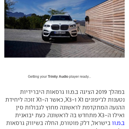
Getting your
Trinity Audio
player ready...
במהלך 2019 הציגה ב.מ.וו גרסאות היברידיות
נטענות לג'יפונים X1 ו-X3, כאשר ה-X1 זוכה ליחידת
ההנעה המתקדמת לראשונה מחוץ לגבולות סין
ואילו ה-X3 מתחדש בה לראשונה. כעת יבואנית
ב.מ.וו
בישראל, דלק מוטורס, החלה בשיווק גרסאות