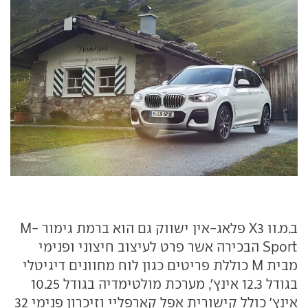
ב.מ.וו X3 פלאג-אין ישווק גם הוא ברמת גימור M-
Sport הבכירה אשר פרט לעיצוב חיצוני ופנימי
מבית M כוללת פריטים כגון לוח מחוונים דיגיטלי
בגודל 12.3 אינץ', מערכת מולטימדיה בגודל 10.25
אינץ' כולל קישורית אפל קארפליי וזיכרון פנימי 32