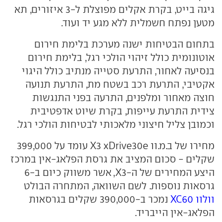
גיגה בייט, בקרת אקלים מפוצלת ל-3 איזורים, תא
מטען נפתח חשמלית ללא מגע יד ועוד.
בתחום הבטיחות ישנה מערכת בלימת חירום
אוטונומית כולל זיהוי הולכי רגל, בלימת חירום
בנסיעה לאחור, התרעת סטייה מנתיב כולל היגוי
אקטיבי, התרעת רכב בשטח מת, התרעת תנועה
חוצה מאחור ומלפנים, התרעה בפני התנגשות
צידית התרעת עייפות, בקרת שיוט אדפטיבית
וכמובן צליל חיצוני מלאכותי לבטיחות הולכי רגל.
מחירו של ב.מ.וו X3 xDrive30e עומד על 399,000
שקלים - סכום המציב את גרסת הפלאג-אין במרכז
היצע המחירים של ה-X3, אשר משווק כיום ב-6
גרסאות נוספות. לשם השוואה, המתחרה הבולט
וולוו XC60
נמכר ב-390,000 שקלים בגרסאות
הפלאג-אין הייבריד.