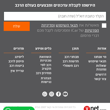
הירשמו לקבלת עדכונים ומבצעים בעולם הרכב
מאשר/ת את
תנאי השימוש
ומדיניות
הפרטיות
של iCar ומסכים/ה לקבל מכם
דברי פרסום.
אודות
תוכן
כלים ומידע
מדורים
מי אנחנו
מבחני רכב
השוואת
ליסינג
מכוניות
תנאי שימוש
חדשות רכב
מימון לרכב
רכב לפי
שאלות
רכב חשמלי
ביטוח רכב
תקציב
נפוצות
טרייד אין
מחירון רכב
דרושים
הצהרת
צור קשר
נגישות
כל הזכויות שמורות אי-קאר 2007 בע”מ
site by tq.soft