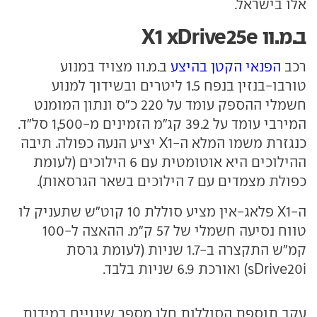
אלו בישראל.
ב.מ.וו X1 xDrive25e
רכב
הפנאי הקטן בהיצע
ב.מ.וו מצויד במנוע
טורבו-בנזין בנפח 1.5 ליטרים ובשידוך למנוע
חשמלי ההספק עומד על 220 כ"ס ונתון המומנט
המירבי עומד על 39.2 קג"מ הזמינים מ-1,500 סל"ד.
כנגזרת משמו המלא ה-X1 יציע הנעה כפולה. תיבה
ההילוכים היא אוטומטית עם 6 הילוכים (לעומת
כפולת מצמדים עם 7 הילוכים בשאר הגרסאות).
ה-X1 פלאג-אין מציע סוללת 10 קוט"ש שתעניק לו
טווח נסיעה חשמלי של 57 ק"מ. ההאצה ל-100
קמ"ש התקצרה ב-1.7 שניות (לעומת גרסת
sDrive20i) ואורכת 6.9 שניות בלבד.
עקב תוספת הסוללות חלו מספר שינויים במידות