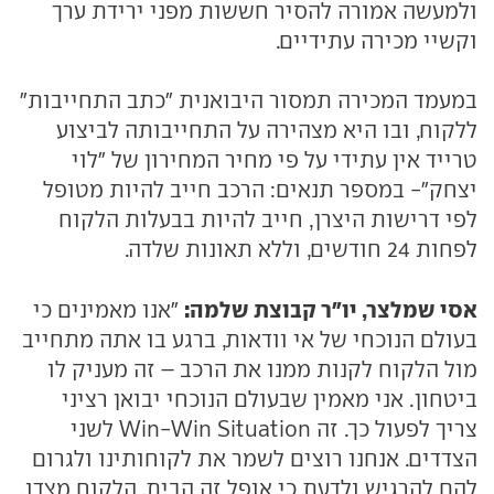
ולמעשה אמורה להסיר חששות מפני ירידת ערך
וקשיי מכירה עתידיים.
במעמד המכירה תמסור היבואנית "כתב התחייבות"
ללקוח, ובו היא מצהירה על התחייבותה לביצוע
טרייד אין עתידי על פי מחיר המחירון של "לוי
יצחק"- במספר תנאים: הרכב חייב להיות מטופל
לפי דרישות היצרן, חייב להיות בבעלות הלקוח
לפחות 24 חודשים, וללא תאונות שלדה.
אסי שמלצר, יו"ר קבוצת שלמה:
"אנו מאמינים כי
בעולם הנוכחי של אי וודאות, ברגע בו אתה מתחייב
מול הלקוח לקנות ממנו את הרכב – זה מעניק לו
ביטחון. אני מאמין שבעולם הנוכחי יבואן רציני
צריך לפעול כך. זה Win-Win Situation לשני
הצדדים. אנחנו רוצים לשמר את לקוחותינו ולגרום
להם להרגיש ולדעת כי אופל זה הבית. הלקוח מצדו,