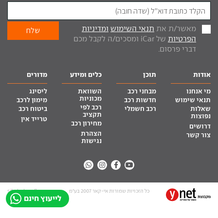
מאשר/ת את
תנאי השימוש
ומדיניות
הפרטיות
של iCar ומסכים/ה לקבל מכם
דברי פרסום.
אודות
תוכן
כלים ומידע
מדורים
מי אנחנו
מבחני רכב
השוואת
ליסינג
מכוניות
תנאי שימוש
חדשות רכב
מימון לרכב
רכב לפי
שאלות
רכב חשמלי
ביטוח רכב
תקציב
נפוצות
טרייד אין
מחירון רכב
דרושים
הצהרת
צור קשר
נגישות
כל הזכויות שמורות אי-קאר 2007 בע”מ
site by tq.soft
לייעוץ חינם