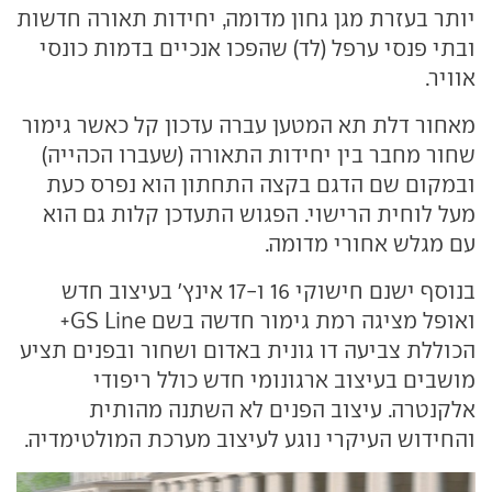
יותר בעזרת מגן גחון מדומה, יחידות תאורה חדשות
ובתי פנסי ערפל (לד) שהפכו אנכיים בדמות כונסי
אוויר.
מאחור דלת תא המטען עברה עדכון קל כאשר גימור
שחור מחבר בין יחידות התאורה (שעברו הכהייה)
ובמקום שם הדגם בקצה התחתון הוא נפרס כעת
מעל לוחית הרישוי. הפגוש התעדכן קלות גם הוא
עם מגלש אחורי מדומה.
בנוסף ישנם חישוקי 16 ו-17 אינץ' בעיצוב חדש
ואופל מציגה רמת גימור חדשה בשם GS Line+
הכוללת צביעה דו גונית באדום ושחור ובפנים תציע
מושבים בעיצוב ארגונומי חדש כולל ריפודי
אלקנטרה. עיצוב הפנים לא השתנה מהותית
והחידוש העיקרי נוגע לעיצוב מערכת המולטימדיה.