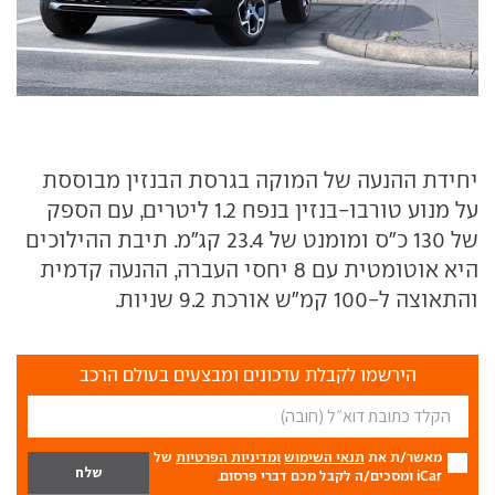
יחידת ההנעה של המוקה בגרסת הבנזין מבוססת
על מנוע טורבו-בנזין בנפח 1.2 ליטרים, עם הספק
של 130 כ"ס ומומנט של 23.4 קג"מ. תיבת ההילוכים
היא אוטומטית עם 8 יחסי העברה, ההנעה קדמית
והתאוצה ל-100 קמ"ש אורכת 9.2 שניות.
הירשמו לקבלת עדכונים ומבצעים בעולם הרכב
מאשר/ת את
תנאי השימוש
ומדיניות הפרטיות
של
iCar ומסכים/ה לקבל מכם דברי פרסום.