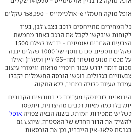
אופל מוקה 1.2 בנזין אולטימייט - 141,990 שקלים
אופל מוקה חשמלי e-אולטימייט - 158,990 שקלים
כל המחירים מתייחסים לרכב בצבע לבן, בעוד
לקוחות שיבקשו לקבל את הרכב באחד מחמשת
הצבעים האחרים שזמינים - ידרשו לשלם 1,500
שקלים נוספים. סכום נוסף של 1,000 שקלים יגבה
על מכסה מנוע מושחר (מה-GS ליין ומעלה) ואילו
סכום דומה ידרש עבור חיפויי מראות וגימורי עיצוב
צבעוניים בגלגלים. רוכשי הגרסה החשמלית יקבלו
עמדת טעינה כלולה במחיר, ללא התקנה.
היבואנית לובינסקי מעריכה כי בחודשים הקרובים
יתקבלו כמה מאות רכבים מהיצרנית, ויתפסו
כשליש ממכירות המותג. בשנה הבאה צפויה
אופל
להשיק את הדור החדש של האסטרה, שיוצע גם
בגרסת פלאג-אין הייבריד, וכן את הגרסאות