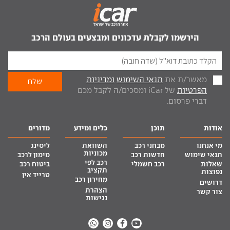
הירשמו לקבלת עדכונים ומבצעים בעולם הרכב
מאשר/ת את
תנאי השימוש
ומדיניות
הפרטיות
של iCar ומסכים/ה לקבל מכם
דברי פרסום.
אודות
תוכן
כלים ומידע
מדורים
מי אנחנו
מבחני רכב
השוואת
ליסינג
מכוניות
תנאי שימוש
חדשות רכב
מימון לרכב
רכב לפי
שאלות
רכב חשמלי
ביטוח רכב
תקציב
נפוצות
טרייד אין
מחירון רכב
דרושים
הצהרת
צור קשר
נגישות