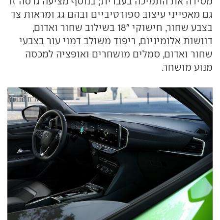
מסירה את התמיכה בעברית; בנוסף מציעה גרסה זו
גם מאפייני עיצוב ספורטיביים ובהם גג ומראות צד
בצבע שחור, חישוקי "18 בשילוב שחור ואדום,
דוושות אלומיניום, ריפוד משולב דמוי עור בצבעי
שחור ואדום, סמלים מושחרים ואופציה למכסה
מנוע מושחר.