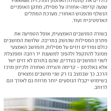
כוללים את קונסולה האחסון המרכזית FlexRail
שנעה קדימה-אחורה על מסילה, מתקן האופניים
הנשלף מהפגוש האחורי, מערכת המתלים
האדפטיבית ועוד.
בשורה המושבים האמצעית, אופל הטמיעה את
פתרון המסילות שהושק במריבה. שלושת המושבים
כולם נפרדים וזזים על מסילות, והמושב האמצעי
מסוגל להתקפל ולהפוך למשענת יד רחבה ומפוצלת
לשני המושבים בצדדים, שהם בתורם לא זזים ישר
אלא באלכסון - קדימה והצידה ואחורה ולכיוון מרכז
הרכב. כך שבמצב בו רק שני מושבים נמצאים
בשימוש יקבלו הנוסעים יותר מרווח גם לאורך וגם
לרוחב.