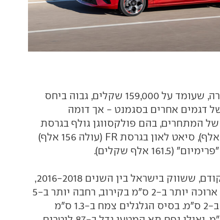
המחיר של האסטרה, שעומד על 159,000 שקלים, גבוה ביחס
ל דגמים אחרים בסגמנט - אך דומה
של המתחרים, בהם פולקסווגן גולף בגרסת
"לייף פלוס" (158 אלף), סיאט לאון בגרסת FR (עולה 156 אלף)
בהשוואה לדור הקודם, ששווק בישראל בין השנים 2016-2018,
האסטרה החדשה ארוכה יותר ב-2 ס"מ בקירוב, רחבה יותר ב-5
ס"מ ונמוכה יותר ב-2 ס"מ. בסיס הגלגלים צמח ב-1.3 ס"מ
ועומד על 267.5 ס"מ, ואילו נפח תא המטען גדל ב-87 ליטרים