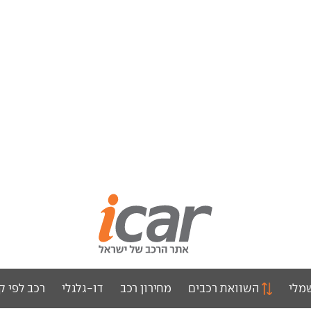
מלי
השוואת רכבים
מחירון רכב
דו-גלגלי
רכב לפי ק