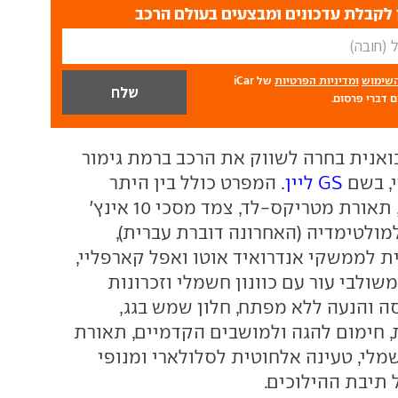
לקבלת עדכונים ומבצעים בעולם הרכב
השימוש
ומדיניות הפרטיות
של iCar
 דברי פרסום.
בואנית בחרה לשווק את הרכב ברמת גימור
, בשם
GS ליין
. המפרט כולל בין היתר
חישוקי "18 קלים, תאורת מטריקס-לד, צמד מסכי 10 אינץ'
מולטימדיה (האחרונה דוברת עברית),
ת לממשקי אנדרואיד אוטו ואפל קארפליי,
ולבי עור עם כוונון חשמלי וזכרונות
סה והנעה ללא מפתח, חלון שמש בגג,
 חימום להגה ולמושבים הקדמיים, תאורת
שמלי, טעינה אלחוטית לסלולארי ומנופי
תיבת ההילוכים.