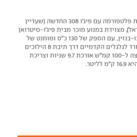
האסטרה, שחולקת פלטפורמה עם פיג'ו 308 החדשה (שעדיין
), מצוידת במנוע מוכר מבית פיג'ו-סיטרואן
- 1.2 ליטרים טורבו-בנזין, עם הספק של 130 כ"ס ומומנט של
23.4 קג"מ. הכוח יורד לגלגלים הקדמיים דרך תיבת 8 הילוכים
אוטומטית, התאוצה ל-100 קמ"ש אורכת 9.7 שניות וצריכת
לליטר.