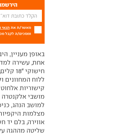
הירשמו 
מאשר/ת את
תנאי 
ומסכים/ה לקבל מכם
באופן מעניין, הי
אחת, עשירה למדי
ללוח המחוונים ול
קישוריות אלחוטי
מושבי אלקנטרה מש
למושב הנהג, כני
מצלמות היקפיות,
אווירה, בלם יד ח
שליטה מההגה על 