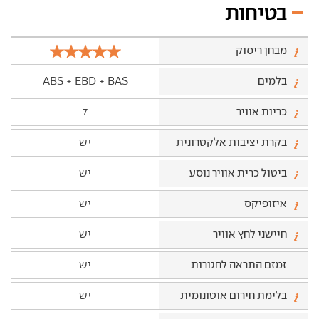
בטיחות
מבחן ריסוק
בלמים
ABS + EBD + BAS
כריות אוויר
7
בקרת יציבות אלקטרונית
יש
ביטול כרית אוויר נוסע
יש
איזופיקס
יש
חיישני לחץ אוויר
יש
זמזם התראה לחגורות
יש
בלימת חירום אוטונומית
יש