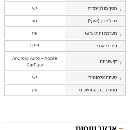
מסך מולטימדיה
יש
גודל מסך (אינץ')
14.6
מערכת ניווט GPS
אין
חיבורי אודיו
USB
Android Auto + Apple
קישוריות
CarPlay
טעינה אלחוטית
יש
מסכים בגב המושבים
אין
אבזור ונוחות