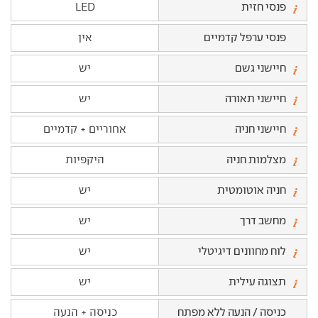
פנסי חזית
LED
פנסי ערפל קדמיים
אין
חיישני גשם
יש
חיישני תאורה
יש
חיישני חניה
אחוריים + קדמיים
מצלמות חניה
היקפיות
חניה אוטומטית
יש
מחשב דרך
יש
לוח מחוונים דיגיטלי
יש
תצוגה עילית
יש
כניסה / הנעה ללא מפתח
כניסה + הנעה