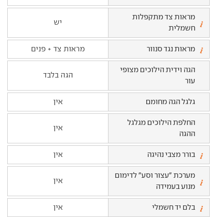
מראות צד מתקפלות
יש
חשמלית
מראות נגד סנוור
מראות צד + פנים
הגה וידית הילוכים מצופי
הגה בלבד
עור
גלגל הגה מחומם
אין
החלפת הילוכים מגלגל
אין
ההגה
בורר מצבי נהיגה
אין
מערכת "עצור וסע" לדימום
אין
מנוע בעמידה
בלם יד חשמלי
אין