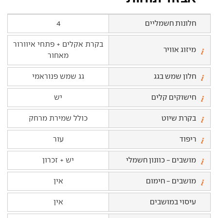
חלונות חשמליים
4
בקרת אקלים + פתחי איוורור
מיזוג אוויר
מאחור
חלון שמש בגג
גג שמש פנוראמי
חישוקים קלים
יש
בקרת שיוט
כולל שמירת מרחק
ריפוד
עור
מושבים - כוונון חשמלי
יש + זכרון
מושבים - חימום
אין
עיסוי במושבים
אין