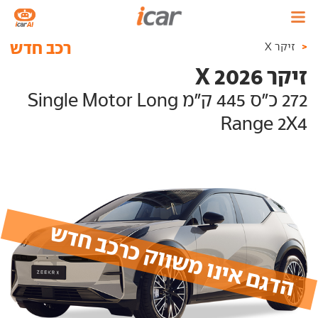
רכב חדש
<
זיקר X
זיקר X 2026
272 כ"ס 445 ק"מ Single Motor Long
Range 2X4
הדגם אינו משווק כרכב חדש