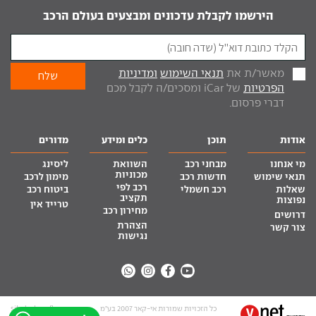
הירשמו לקבלת עדכונים ומבצעים בעולם הרכב
מאשר/ת את
תנאי השימוש
ומדיניות
הפרטיות
של iCar ומסכים/ה לקבל מכם
דברי פרסום.
אודות
תוכן
כלים ומידע
מדורים
מי אנחנו
מבחני רכב
השוואת
ליסינג
מכוניות
תנאי שימוש
חדשות רכב
מימון לרכב
רכב לפי
שאלות
רכב חשמלי
ביטוח רכב
תקציב
נפוצות
טרייד אין
מחירון רכב
דרושים
הצהרת
צור קשר
נגישות
כל הזכויות שמורות אי-קאר 2007 בע”מ
site by tq.soft