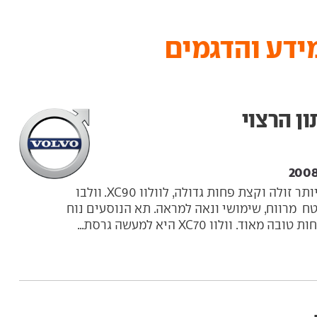
אחות צעירה, קצת יותר זולה וקצת פחות גדולה, לוולוו XC90. וולבו
-שטח מרווח, שימושי ונאה למראה. תא הנוסעים נוח
ד. וולוו XC70 היא למעשה גרסת...