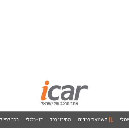
מלי
השוואת רכבים
מחירון רכב
דו-גלגלי
רכב לפי ק