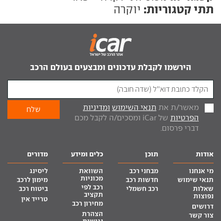
תתי קטגוריות:
יוקרה
הירשמו לקבלת עדכונים ומבצעים בעולם הרכב
מאשר/ת את
תנאי השימוש
ומדיניות
הפרטיות
של iCar ומסכים/ה לקבל מכם
דברי פרסום.
אודות
תוכן
כלים ומידע
מדורים
מי אנחנו
מבחני רכב
השוואת
ליסינג
מכוניות
תנאי שימוש
חדשות רכב
מימון לרכב
רכב לפי
שאלות
רכב חשמלי
ביטוח רכב
תקציב
נפוצות
טרייד אין
מחירון רכב
דרושים
הצהרת
צור קשר