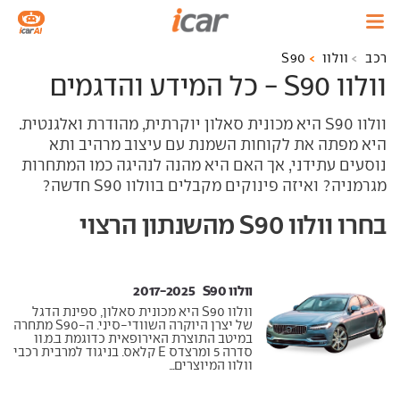
רכב
וולוו
S90
וולוו S90 - כל המידע והדגמים
וולוו S90 היא מכונית סאלון יוקרתית, מהודרת ואלגנטית.
היא מפתה את לקוחות השמנת עם עיצוב מרהיב ותא
נוסעים עתידני, אך האם היא מהנה לנהיגה כמו המתחרות
מגרמניה? ואיזה פינוקים מקבלים בוולוו S90 חדשה?
בחרו וולוו S90 מהשנתון הרצוי
וולוו S90 ‏ 2017-2025
וולוו S90 היא מכונית סאלון, ספינת הדגל
של יצרן היוקרה השוודי-סיני. ה-S90 מתחרה
במיטב התוצרת האירופאית כדוגמת ב.מ.וו
סדרה 5 ומרצדס E קלאס. בניגוד למרבית רכבי
וולוו המיוצרים...