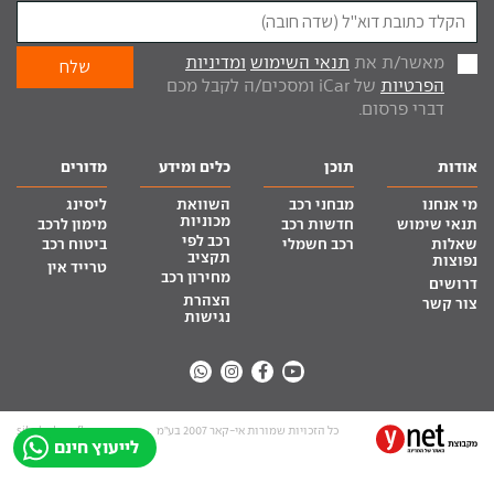
מאשר/ת את
תנאי השימוש
ומדיניות
הפרטיות
של iCar ומסכים/ה לקבל מכם
דברי פרסום.
אודות
תוכן
כלים ומידע
מדורים
מי אנחנו
מבחני רכב
השוואת
ליסינג
מכוניות
תנאי שימוש
חדשות רכב
מימון לרכב
רכב לפי
שאלות
רכב חשמלי
ביטוח רכב
תקציב
נפוצות
טרייד אין
מחירון רכב
דרושים
הצהרת
צור קשר
נגישות
כל הזכויות שמורות אי-קאר 2007 בע”מ
site by tq.soft
לייעוץ חינם