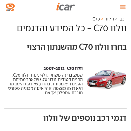
רכב
וולוו
C70
וולוו C70 - כל המידע והדגמים
בחרו וולוו C70 מהשנתון הרצוי
וולוו C70 ‏ 2007-2012
שמש, בריזה, משחק גולף נינוח, וולוו C70.
החיים הטובים. וולוו C70 שלאחר מתיחת
הפנים היא מכונית בוגרת, שיודעת היטב מה
היא רוצה מעצמה. זוהי איננה מכונית ספורט
חורכת אספלט, אך אם...
דגמי רכב נוספים של וולוו