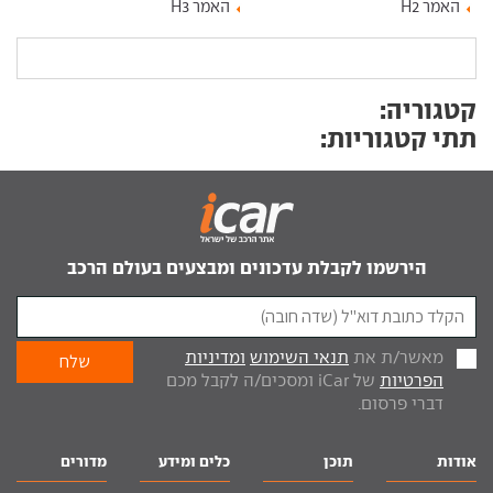
האמר H2
האמר H3
קטגוריה:
תתי קטגוריות:
הירשמו לקבלת עדכונים ומבצעים בעולם הרכב
מאשר/ת את
תנאי השימוש
ומדיניות
הפרטיות
של iCar ומסכים/ה לקבל מכם
דברי פרסום.
אודות
תוכן
כלים ומידע
מדורים